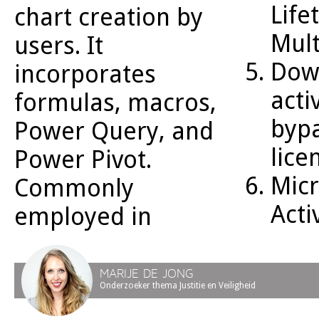
Life
chart creation by
Mult
users. It
Dow
incorporates
acti
formulas, macros,
bypa
Power Query, and
lice
Power Pivot.
Micr
Commonly
Act
employed in
MARIJE DE JONG
Onderzoeker thema Justitie en Veiligheid