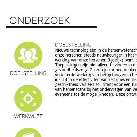
ONDERZOEK
DOELSTELLING
Nieuwe technologieën in de hersenwetens
echter ook veel vragen op, onder meer op he
onze hersenen steeds nauwkeuriger in kaar
ethiek (recht op privacy, gelijkheid, s
werking van onze hersenen (tijdelijk) beïnv
volksgezondheid (veiligheid) en veranderingen in on
Toepassingen zijn niet alleen te vinden in d
en waarden stelsel. De beoogde commerciële toepassing va
gezondheidszorg. Zo zou je kunnen denke
een aantal van deze technologieën is een extra 
DOELSTELLING
verbeterde werking van het geheugen in he
zorg. Het doel van dit project is om een
inzicht in de effectiviteit van reclames en h
verantwoorde ontwikkeling van techn
geschiktheid van een sollicitant voor een fu
hersenwetenschappen te realiseren, m
van hersenscans bij het ondervragen van v
eveneens tot de mogelijkheden. Deze ontwi
WERKWIJZE