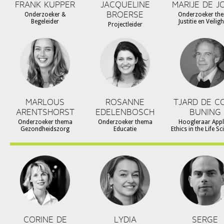
FRANK KUPPER
JACQUELINE
MARIJE DE J
BROERSE
Onderzoeker &
Onderzoeker th
Begeleider
Justitie en Veilig
Projectleider
MARLOUS
ROSANNE
TJARD DE C
ARENTSHORST
EDELENBOSCH
BUNING
Onderzoeker thema
Onderzoeker thema
Hoogleraar Appl
Gezondheidszorg
Educatie
Ethics in the Life S
CORINE DE
LYDIA
SERGE