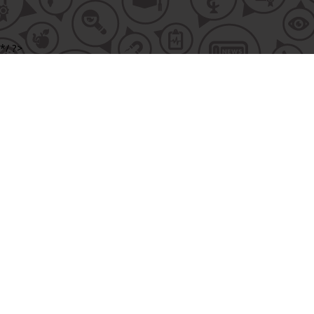
*/ ?>