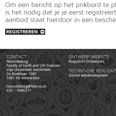
Om een bericht op het prikbord te pl
is het nodig dat je je eerst registreer
aanbod staat hierdoor in een besc
CONTACT
ONTWERP WEBSITE
Neurodialoog
Roquefort Ontwerpers
Faculty of Earth and Life Sciences
Vrije Universiteit Amsterdam
TECHNISCHE REALISAT
De Boelelaan 1085
Dotred webdevelopment
1081 HV Amsterdam
neurodialoog@falw.vu.nl
020 – 5986271