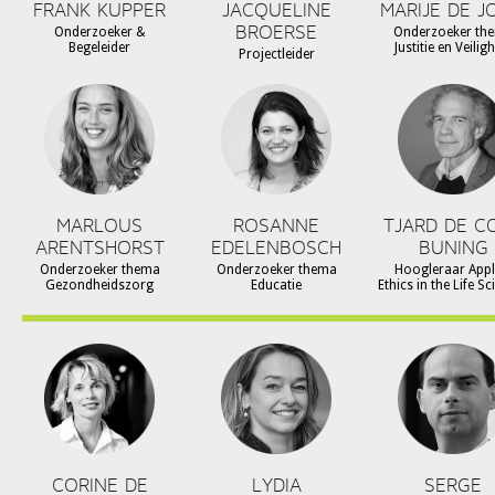
FRANK KUPPER
JACQUELINE
MARIJE DE J
BROERSE
Onderzoeker &
Onderzoeker th
Begeleider
Justitie en Veilig
Projectleider
MARLOUS
ROSANNE
TJARD DE C
ARENTSHORST
EDELENBOSCH
BUNING
Onderzoeker thema
Onderzoeker thema
Hoogleraar Appl
Gezondheidszorg
Educatie
Ethics in the Life S
CORINE DE
LYDIA
SERGE