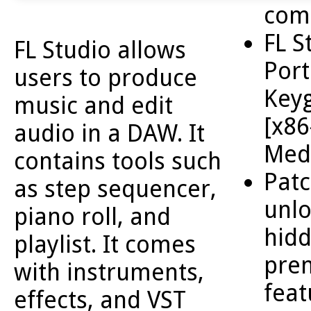
com
FL S
FL Studio allows
Port
users to produce
Keyg
music and edit
[x86
audio in a DAW. It
Medi
contains tools such
Patc
as step sequencer,
unlo
piano roll, and
hid
playlist. It comes
pre
with instruments,
feat
effects, and VST