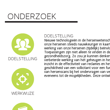
ONDERZOEK
DOELSTELLING
Nieuwe technologieën in de hersenwetens
echter ook veel vragen op, onder meer op he
onze hersenen steeds nauwkeuriger in kaar
ethiek (recht op privacy, gelijkheid, s
werking van onze hersenen (tijdelijk) beïnv
volksgezondheid (veiligheid) en veranderingen in on
Toepassingen zijn niet alleen te vinden in d
en waarden stelsel. De beoogde commerciële toepassing va
gezondheidszorg. Zo zou je kunnen denke
een aantal van deze technologieën is een extra 
DOELSTELLING
verbeterde werking van het geheugen in he
zorg. Het doel van dit project is om een
inzicht in de effectiviteit van reclames en h
verantwoorde ontwikkeling van techn
geschiktheid van een sollicitant voor een fu
hersenwetenschappen te realiseren, m
van hersenscans bij het ondervragen van v
eveneens tot de mogelijkheden. Deze ontwi
WERKWIJZE