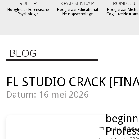
RUITER
KRABBENDAM
ROMBOUT
Hoogleraar Forensische
Hoogleraar Educational
Hoogleraar Metho
Psychologie
Neuropsychology
Cognitive Neuroim
BLOG
FL STUDIO CRACK [FINA
Datum: 16 mei 2026
beginn
Profes
🗂 Hash:
4fb8e