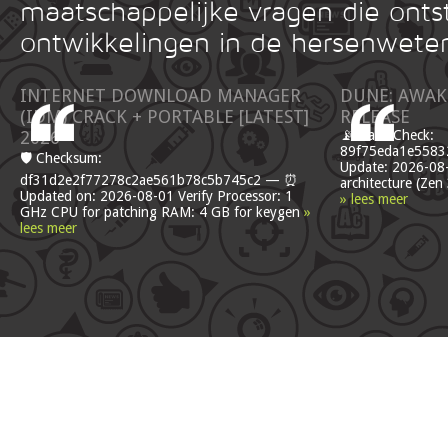
maatschappelijke vragen die onts
ontwikkelingen in de hersenwete
INTERNET DOWNLOAD MANAGER
DUNE: AWAK
(IDM) CRACK + PORTABLE [LATEST]
RELEASE
2026
📡 Hash Check:
89f75eda1e55832
🛡️ Checksum:
Update: 2026-08
df31d2e2f77278c2ae561b78c5b745c2 — ⏰
architecture (Ze
Updated on: 2026-08-01 Verify Processor: 1
» lees meer
GHz CPU for patching RAM: 4 GB for keygen
»
lees meer