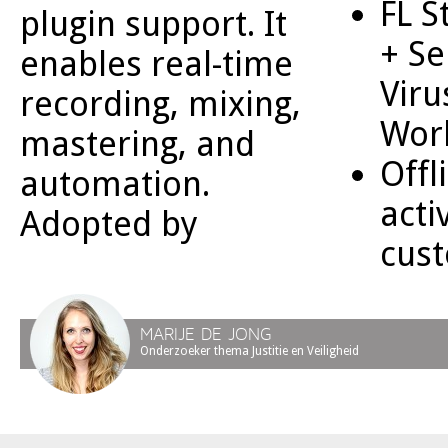
FL S
plugin support. It
+ Se
enables real-time
Viru
recording, mixing,
Wor
mastering, and
Offl
automation.
acti
Adopted by
cust
MARIJE DE JONG
Onderzoeker thema Justitie en Veiligheid