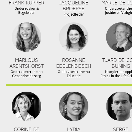
FRANK KUPPER
JACQUELINE
MARIJE DE J
BROERSE
Onderzoeker &
Onderzoeker th
Begeleider
Justitie en Veilig
Projectleider
MARLOUS
ROSANNE
TJARD DE C
ARENTSHORST
EDELENBOSCH
BUNING
Onderzoeker thema
Onderzoeker thema
Hoogleraar Appl
Gezondheidszorg
Educatie
Ethics in the Life S
CORINE DE
LYDIA
SERGE