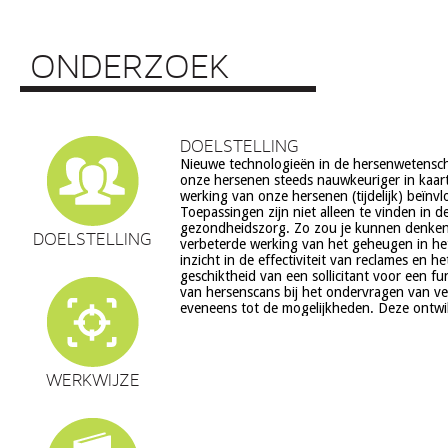
ONDERZOEK
DOELSTELLING
Nieuwe technologieën in de hersenwetens
echter ook veel vragen op, onder meer op he
onze hersenen steeds nauwkeuriger in kaar
ethiek (recht op privacy, gelijkheid, s
werking van onze hersenen (tijdelijk) beïnv
volksgezondheid (veiligheid) en veranderingen in on
Toepassingen zijn niet alleen te vinden in d
en waarden stelsel. De beoogde commerciële toepassing va
gezondheidszorg. Zo zou je kunnen denke
een aantal van deze technologieën is een extra 
DOELSTELLING
verbeterde werking van het geheugen in he
zorg. Het doel van dit project is om een
inzicht in de effectiviteit van reclames en h
verantwoorde ontwikkeling van techn
geschiktheid van een sollicitant voor een fu
hersenwetenschappen te realiseren, m
van hersenscans bij het ondervragen van v
eveneens tot de mogelijkheden. Deze ontwi
WERKWIJZE