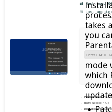
install
🔐 Hash sum: 6
📅 Last update
proces
takes a
you ca
Parent
the br
mode w
which 
downlo
update
Processor:
1 GHz CPU
RAM:
Needed: 4 GB
Pat
Disk space:
Enough fo