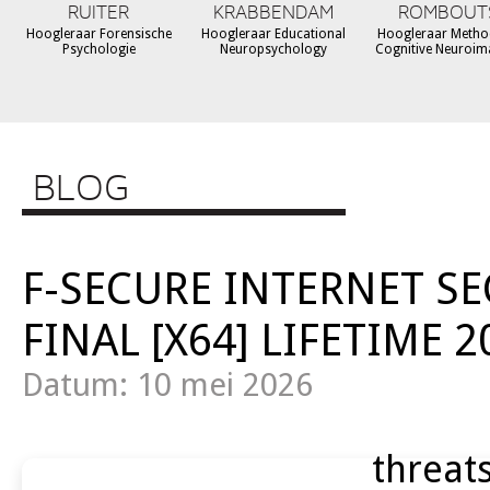
RUITER
KRABBENDAM
ROMBOUT
Hoogleraar Forensische
Hoogleraar Educational
Hoogleraar Metho
Psychologie
Neuropsychology
Cognitive Neuroim
BLOG
F-SECURE INTERNET S
FINAL [X64] LIFETIME 2
Datum: 10 mei 2026
threats