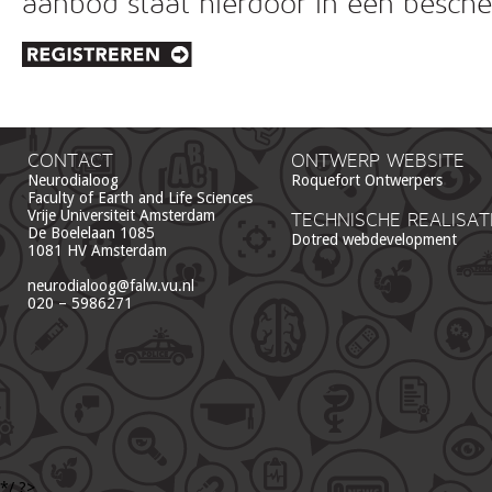
aanbod staat hierdoor in een besc
CONTACT
ONTWERP WEBSITE
Neurodialoog
Roquefort Ontwerpers
Faculty of Earth and Life Sciences
Vrije Universiteit Amsterdam
TECHNISCHE REALISAT
De Boelelaan 1085
Dotred webdevelopment
1081 HV Amsterdam
neurodialoog@falw.vu.nl
020 – 5986271
*/ ?>