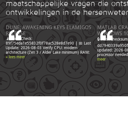
maatschappelijke vragen die onts
ontwikkelingen in de hersenwete
DUNE: AWAKENING KEYS ELAMIGOS
MATLAB CRA
RELEASE
WINDOWS 1
📡 Hash Check:
🔒 Hash checksum
89f75eda1e55832f0f78ac528e8d7e90 | 📅 Last
dd7940339a950fa
Update: 2026-08-03 Verify CPU: modern
updated: 2026-08
architecture (Zen 3 / Alder Lake minimum) RAM:
processor needed
» lees meer
meer