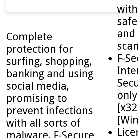
with
safe
and
Complete
sca
protection for
F-Se
surfing, shopping,
Inte
banking and using
Secu
social media,
only
promising to
[x32
prevent infections
[Wi
with all sorts of
Lice
malware. F-Secure