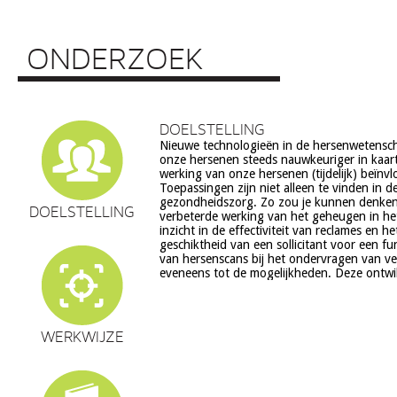
ONDERZOEK
DOELSTELLING
Nieuwe technologieën in de hersenwetens
echter ook veel vragen op, onder meer op he
onze hersenen steeds nauwkeuriger in kaar
ethiek (recht op privacy, gelijkheid, s
werking van onze hersenen (tijdelijk) beïnv
volksgezondheid (veiligheid) en veranderingen in on
Toepassingen zijn niet alleen te vinden in d
en waarden stelsel. De beoogde commerciële toepassing va
gezondheidszorg. Zo zou je kunnen denke
een aantal van deze technologieën is een extra 
DOELSTELLING
verbeterde werking van het geheugen in he
zorg. Het doel van dit project is om een
inzicht in de effectiviteit van reclames en h
verantwoorde ontwikkeling van techn
geschiktheid van een sollicitant voor een fu
hersenwetenschappen te realiseren, m
van hersenscans bij het ondervragen van v
eveneens tot de mogelijkheden. Deze ontwi
WERKWIJZE