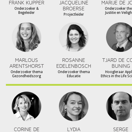
FRANK KUPPER
JACQUELINE
MARIJE DE J
BROERSE
Onderzoeker &
Onderzoeker th
Begeleider
Justitie en Veilig
Projectleider
MARLOUS
ROSANNE
TJARD DE C
ARENTSHORST
EDELENBOSCH
BUNING
Onderzoeker thema
Onderzoeker thema
Hoogleraar Appl
Gezondheidszorg
Educatie
Ethics in the Life S
CORINE DE
LYDIA
SERGE