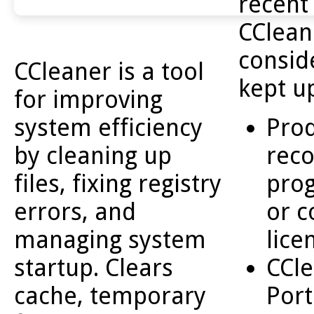
recent
CClean
consid
CCleaner is a tool
kept u
for improving
Prod
system efficiency
reco
by cleaning up
prog
files, fixing registry
or c
errors, and
lice
managing system
CCl
startup. Clears
Port
cache, temporary