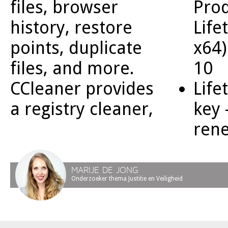
Prod
files, browser
Life
history, restore
x64
points, duplicate
10
files, and more.
Life
CCleaner provides
key 
a registry cleaner,
ren
MARIJE DE JONG
Onderzoeker thema Justitie en Veiligheid