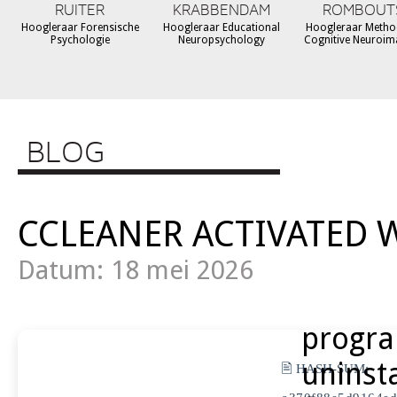
RUITER
KRABBENDAM
ROMBOUT
Hoogleraar Forensische
Hoogleraar Educational
Hoogleraar Metho
Psychologie
Neuropsychology
Cognitive Neuroim
BLOG
CCLEANER ACTIVATED 
Datum: 18 mei 2026
progr
uninsta
🖹 HASH-SUM: