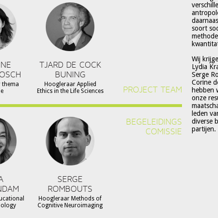
verschil
antropol
daarnaas
soort so
methoden
kwantitat
Wij krijg
NNE
TJARD DE COCK
Lydia Kr
BOSCH
BUNING
Serge Ro
Corine d
r thema
Hoogleraar Applied
PROJECT TEAM
hebben w
ie
Ethics in the Life Sciences
onze resu
maatscha
leden va
BEGELEIDINGS
diverse 
partijen.
COMISSIE
A
SERGE
NDAM
ROMBOUTS
ucational
Hoogleraar Methods of
hology
Cognitive Neuroimaging