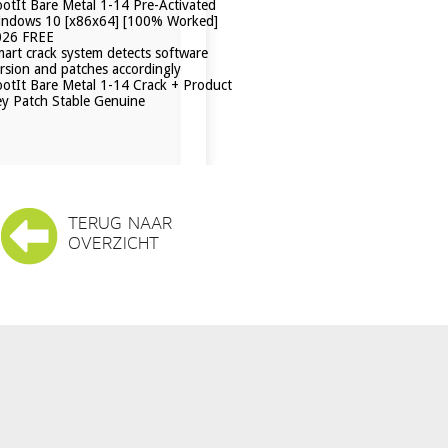
otIt Bare Metal 1-14 Pre-Activated
indows 10 [x86x64] [100% Worked]
026 FREE
art crack system detects software
rsion and patches accordingly
otIt Bare Metal 1-14 Crack + Product
y Patch Stable Genuine
TERUG NAAR
OVERZICHT