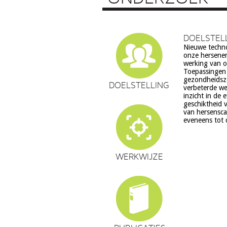
DOELSTEL
Nieuwe techn
echter ook ve
onze hersenen
ethiek (rech
werking van on
volksgezondheid 
Toepassingen z
en waarden stelsel
gezondheidsz
een aantal van 
DOELSTELLING
verbeterde we
zorg. Het do
inzicht in de 
verantwoord
geschiktheid v
hersenweten
van hersensca
eveneens tot 
WERKWIJZE