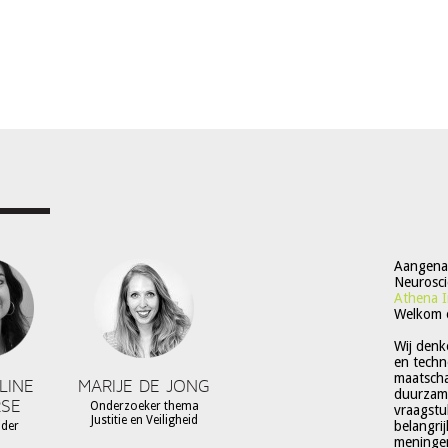
Aangenaa
Neurosci
Athena I
Welkom 
Wij denk
en techn
maatschap
LINE
MARIJE DE JONG
duurzame
SE
Onderzoeker thema
vraagstu
Justitie en Veiligheid
belangri
ider
meningen