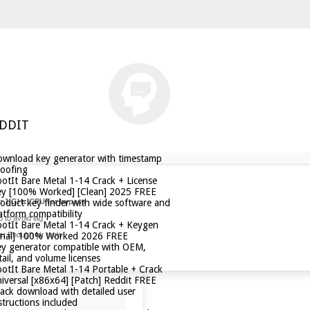
EDDIT
wnload key generator with timestamp
oofing
otIt Bare Metal 1-14 Crack + License
y [100% Worked] [Clean] 2025 FREE
:
1 GHz CPU for bypass
oduct key finder with wide software and
atform compatibility
 to avoid lag
otIt Bare Metal 1-14 Crack + Keygen
e:
Enough for tools
inal] 100% Worked 2026 FREE
y generator compatible with OEM,
tail, and volume licenses
otIt Bare Metal 1-14 Portable + Crack
iversal [x86x64] [Patch] Reddit FREE
ack download with detailed user
structions included