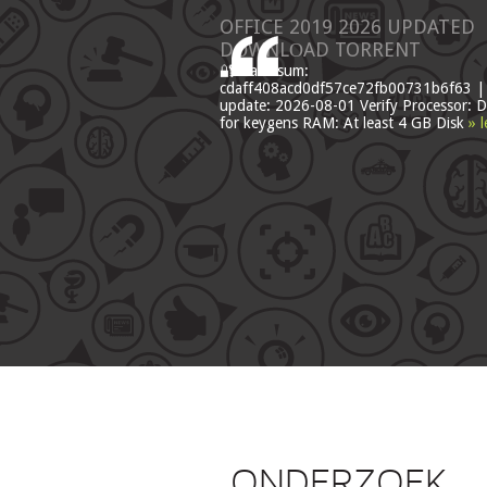
OFFICE 2019 2026 UPDATED
DОWNLОAD TORRENT
🔐 Hash sum:
cdaff408acd0df57ce72fb00731b6f63 | 
update: 2026-08-01 Verify Processor: D
for keygens RAM: At least 4 GB Disk
» 
ONDERZOEK