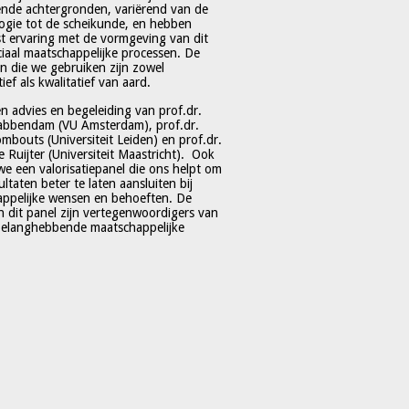
lende achtergronden, variërend van de
ogie tot de scheikunde, en hebben
t ervaring met de vormgeving van dit
ciaal maatschappelijke processen. De
 die we gebruiken zijn zowel
ief als kwalitatief van aard.
en advies en begeleiding van prof.dr.
abbendam (VU Amsterdam), prof.dr.
mbouts (Universiteit Leiden) en prof.dr.
e Ruijter (Universiteit Maastricht). Ook
e een valorisatiepanel die ons helpt om
ltaten beter te laten aansluiten bij
ppelijke wensen en behoeften. De
n dit panel zijn vertegenwoordigers van
belanghebbende maatschappelijke