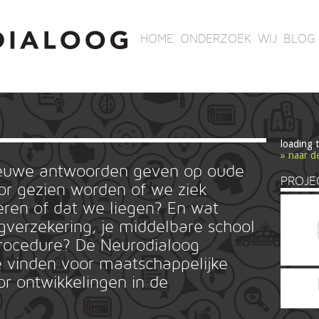
HOME
ONDERZOEK
WIJ
BLOG
loading 
» naar d
ieuwe antwoorden geven op oude
PROJE
r gezien worden of we ziek
ren of dat we liegen? En wat
rgverzekering, je middelbare school
ieprocedure? De Neurodialoog
 vinden voor maatschappelijke
or ontwikkelingen in de