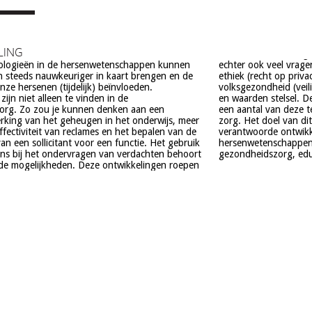
LING
ologieën in de hersenwetenschappen kunnen
el vragen op, onder meer op het gebied van de
 steeds nauwkeuriger in kaart brengen en de
t op privacy, gelijkheid, stigmatisering),
ze hersenen (tijdelijk) beïnvloeden.
(veiligheid) en veranderingen in ons normen
ijn niet alleen te vinden in de
. De beoogde commerciële toepassing van
org. Zo zou je kunnen denken aan een
deze technologieën is een extra reden voor
rking van het geheugen in het onderwijs, meer
el van dit project is om een maatschappelijk
effectiviteit van reclames en het bepalen van de
e ontwikkeling van technologieën in de
an een sollicitant voor een functie. Het gebruik
schappen te realiseren, met een focus op
ns bij het ondervragen van verdachten behoort
gezondheidszorg, educa
de mogelijkheden. Deze ontwikkelingen roepen