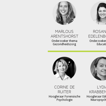
MARLOUS
ROSA
ARENTSHORST
EDELEN
Onderzoeker thema
Onderzoeke
Gezondheidszorg
Educat
CORINE DE
LYDI
RUITER
KRABBE
Hoogleraar Forensische
Hoogleraar Ed
Psychologie
Neuropsyc