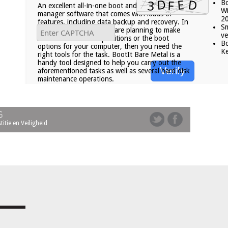
Bo
An excellent all-in-one boot and partition
W
manager software that comes with loads of
2
features, including data backup and recovery. In
Sm
the eventuality that you are planning to make
ve
modifications to the partitions or the boot
Bo
options for your computer, then you need the
Ke
right tools for the task. BootIt Bare Metal is a
handy tool designed to help you carry out the
Verify
aforementioned tasks as well as several hard disk
maintenance operations.
G
tie en Veiligheid