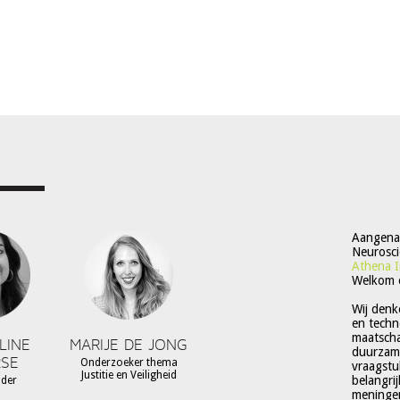
Aangenaa
Neurosci
Athena I
Welkom 
Wij denk
en techn
maatschap
LINE
MARIJE DE JONG
duurzame
SE
Onderzoeker thema
vraagstu
Justitie en Veiligheid
belangri
ider
meningen