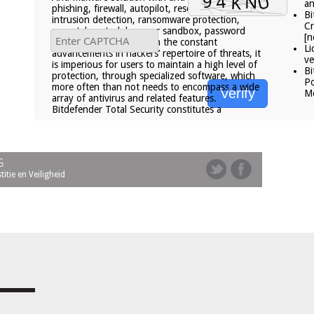
an
phishing, firewall, autopilot, rescue mode,
Bi
intrusion detection, ransomware protection,
Cr
parental control, browser sandbox, password
[n
manager, and more. With the constant
Li
advancements in hackers’ repertoire of threats, it
ve
is imperious for users to maintain a high level of
Bi
protection, through specialized software, which
Po
more often than not needs to encompass a wide
Verify
Me
array of antivirus and related features.
Bitdefender Total Security constitutes a
G
tie en Veiligheid