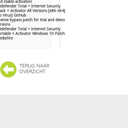
d stable activation
tdefender Total + Internet Security
ack + Activator All Versions [x86-x64]
o Virus] GitHub
cense bypass patch for trial and demo
rsions
tdefender Total + Internet Security
rtable + Activator Windows 10 Patch
diaFire
TERUG NAAR
OVERZICHT