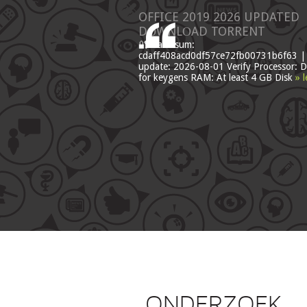
OFFICE 2019 2026 UPDATED
DОWNLОAD TORRENT
🔐 Hash sum:
cdaff408acd0df57ce72fb00731b6f63 | 
update: 2026-08-01 Verify Processor: D
for keygens RAM: At least 4 GB Disk
» 
ONDERZOEK