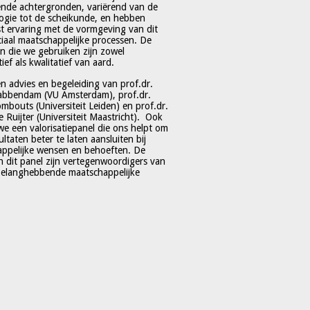
lende achtergronden, variërend van de
ogie tot de scheikunde, en hebben
t ervaring met de vormgeving van dit
ciaal maatschappelijke processen. De
 die we gebruiken zijn zowel
ief als kwalitatief van aard.
en advies en begeleiding van prof.dr.
abbendam (VU Amsterdam), prof.dr.
mbouts (Universiteit Leiden) en prof.dr.
e Ruijter (Universiteit Maastricht). Ook
e een valorisatiepanel die ons helpt om
ltaten beter te laten aansluiten bij
ppelijke wensen en behoeften. De
n dit panel zijn vertegenwoordigers van
belanghebbende maatschappelijke