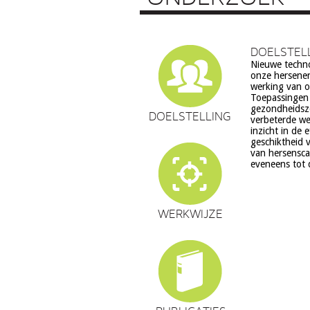
DOELSTEL
Nieuwe techn
echter ook ve
onze hersenen
ethiek (rech
werking van on
volksgezondheid 
Toepassingen z
en waarden stelsel
gezondheidsz
een aantal van 
DOELSTELLING
verbeterde we
zorg. Het do
inzicht in de 
verantwoord
geschiktheid v
hersenweten
van hersensca
eveneens tot 
WERKWIJZE