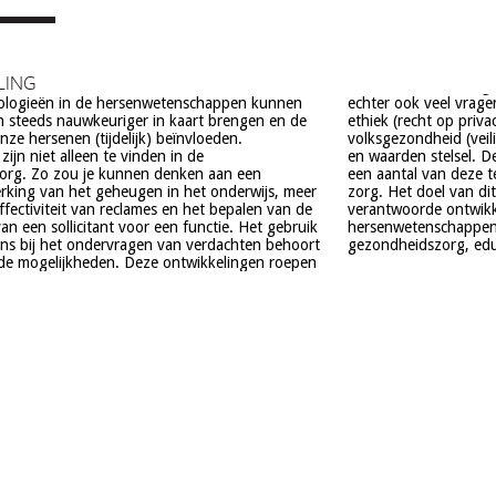
LING
ologieën in de hersenwetenschappen kunnen
el vragen op, onder meer op het gebied van de
 steeds nauwkeuriger in kaart brengen en de
t op privacy, gelijkheid, stigmatisering),
ze hersenen (tijdelijk) beïnvloeden.
(veiligheid) en veranderingen in ons normen
ijn niet alleen te vinden in de
. De beoogde commerciële toepassing van
org. Zo zou je kunnen denken aan een
deze technologieën is een extra reden voor
rking van het geheugen in het onderwijs, meer
el van dit project is om een maatschappelijk
effectiviteit van reclames en het bepalen van de
e ontwikkeling van technologieën in de
an een sollicitant voor een functie. Het gebruik
schappen te realiseren, met een focus op
ns bij het ondervragen van verdachten behoort
gezondheidszorg, educa
de mogelijkheden. Deze ontwikkelingen roepen