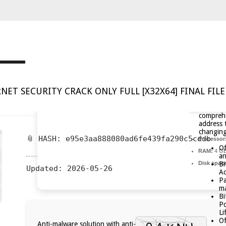
NET SECURITY CRACK ONLY FULL [X32X64] FINAL FIL
comprehe
address 
changing 
📎 HASH: e95e3aa888080ad6fe439fa290c5cddb
Processor
Of
RAM:
4 GB
an
Bi
Disk spac
Updated:
2026-05-26
Ac
Pa
ma
Bi
Po
Li
Of
Anti-malware solution with anti-theft, anti-