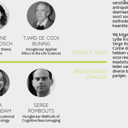
verschil
antropol
daarnaas
soort so
methoden
kwantitat
Wij krijg
NNE
TJARD DE COCK
Lydia Kr
BOSCH
BUNING
Serge Ro
Corine d
r thema
Hoogleraar Applied
PROJECT TEAM
hebben w
ie
Ethics in the Life Sciences
onze resu
maatscha
leden va
BEGELEIDINGS
diverse 
partijen.
COMISSIE
A
SERGE
NDAM
ROMBOUTS
ucational
Hoogleraar Methods of
hology
Cognitive Neuroimaging