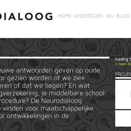
HOME
ONDERZOEK
WIJ
BLOG
loading 
» naar d
ieuwe antwoorden geven op oude
PROJE
r gezien worden of we ziek
ren of dat we liegen? En wat
rgverzekering, je middelbare school
ieprocedure? De Neurodialoog
 vinden voor maatschappelijke
or ontwikkelingen in de