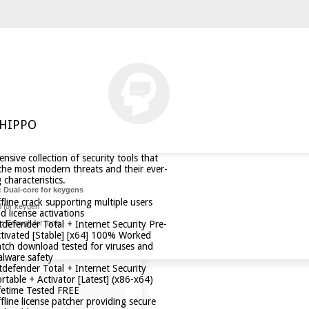
EHIPPO
nsive collection of security tools that
the most modern threats and their ever-
characteristics.
:
Dual-core for keygens
fline crack supporting multiple users
 for keygen
d license activations
tdefender Total + Internet Security Pre-
e:
Enough for tools
tivated [Stable] [x64] 100% Worked
tch download tested for viruses and
lware safety
tdefender Total + Internet Security
rtable + Activator [Latest] (x86-x64)
fetime Tested FREE
fline license patcher providing secure