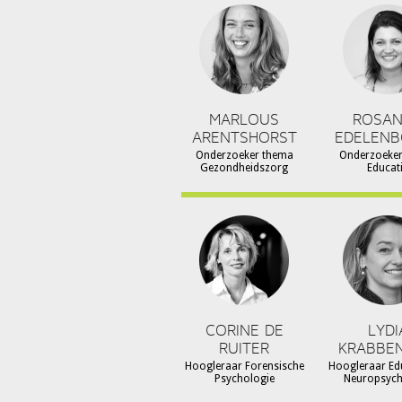
MARLOUS
ROSA
ARENTSHORST
EDELEN
Onderzoeker thema
Onderzoeke
Gezondheidszorg
Educat
CORINE DE
LYDI
RUITER
KRABBE
Hoogleraar Forensische
Hoogleraar Ed
Psychologie
Neuropsyc