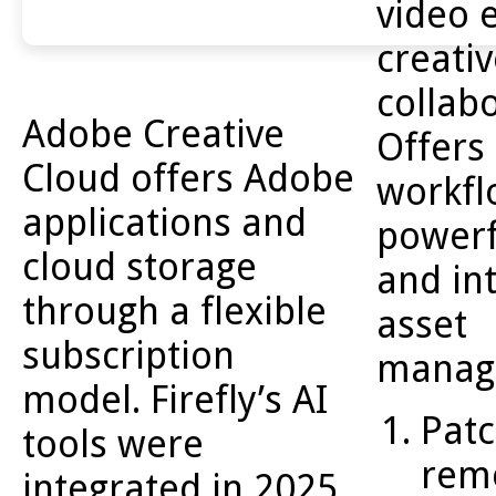
video e
creati
collabo
Adobe Creative
Offers 
Cloud offers Adobe
workfl
applications and
powerfu
cloud storage
and in
through a flexible
asset
subscription
manag
model. Firefly’s AI
Pat
tools were
remo
integrated in 2025,