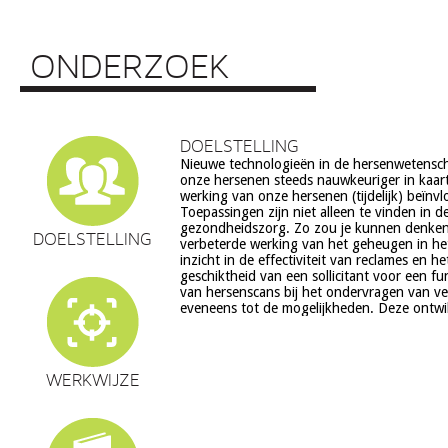
ONDERZOEK
DOELSTELLING
Nieuwe technologieën in de hersenwetens
echter ook veel vragen op, onder meer op he
onze hersenen steeds nauwkeuriger in kaar
ethiek (recht op privacy, gelijkheid, s
werking van onze hersenen (tijdelijk) beïnv
volksgezondheid (veiligheid) en veranderingen in on
Toepassingen zijn niet alleen te vinden in d
en waarden stelsel. De beoogde commerciële toepassing va
gezondheidszorg. Zo zou je kunnen denke
een aantal van deze technologieën is een extra 
DOELSTELLING
verbeterde werking van het geheugen in he
zorg. Het doel van dit project is om een
inzicht in de effectiviteit van reclames en h
verantwoorde ontwikkeling van techn
geschiktheid van een sollicitant voor een fu
hersenwetenschappen te realiseren, m
van hersenscans bij het ondervragen van v
eveneens tot de mogelijkheden. Deze ontwi
WERKWIJZE