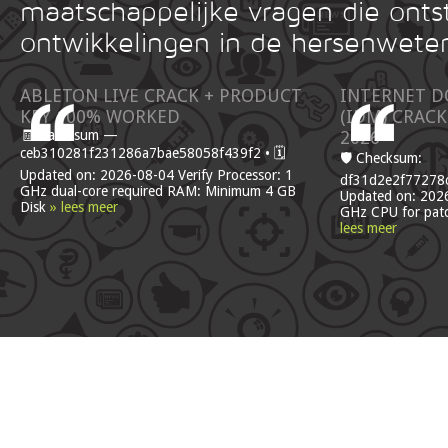
maatschappelijke vragen die onts
ontwikkelingen in de hersenwete
ABLETON LIVE CRACK + PRODUCT
INTERNET 
KEY 100% WORKED
(IDM) CRACK
🧾 Hash-sum —
2026
ceb310281f231286a7bae58058f439f2 • 🗓
🛡️ Checksum:
Updated on: 2026-08-04 Verify Processor: 1
df31d2e2f7727
GHz dual-core required RAM: Minimum 4 GB
Updated on: 2026
Disk
» lees meer
GHz CPU for pat
lees meer