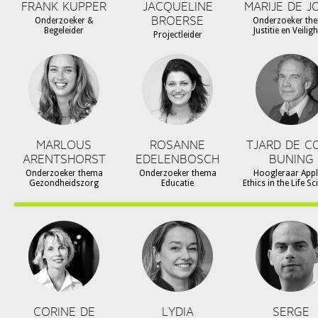
FRANK KUPPER
JACQUELINE
MARIJE DE J
BROERSE
Onderzoeker &
Onderzoeker th
Begeleider
Justitie en Veilig
Projectleider
MARLOUS
ROSANNE
TJARD DE C
ARENTSHORST
EDELENBOSCH
BUNING
Onderzoeker thema
Onderzoeker thema
Hoogleraar Appl
Gezondheidszorg
Educatie
Ethics in the Life S
CORINE DE
LYDIA
SERGE