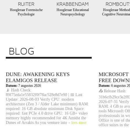
RUITER
KRABBENDAM
ROMBOUT
Hoogleraar Forensische
Hoogleraar Educational
Hoogleraar Method
Psychologie
Neuropsychology
Cognitive Neuroima
BLOG
DUNE: AWAKENING KEYS
MICROSOFT 
ELAMIGOS RELEASE
FRЕЕ DOWN
Datum:
7 augustus 2026
Datum:
6 augustus 2
📡 Hash Check:
📤 Release Hash:
89f75eda1e55832f0f78ac528e8d7e90 | 📅 Last
31b6cfb29ce3e2f83
Update: 2026-08-03 Verify CPU: modern
2026-07-31 Verify 
architecture (Zen 3 / Alder Lake minimum) RAM:
RAM: 4 GB to avoi
required: 16 GB absolute minimum Disk Space:
tools Microsoft Off
required: fast PCIe 4.0 drive GPU: 16 GB+ video
professionals in wo
memory highly recommended for 4K Amidst the
Office is one of t
Dunes of Arrakis As you venture into
» lees meer
office suites in the