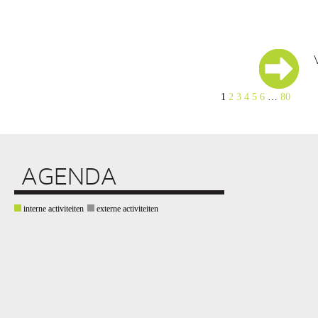
1
2
3
4
5
6
…
80
AGENDA
interne activiteiten
externe activiteiten