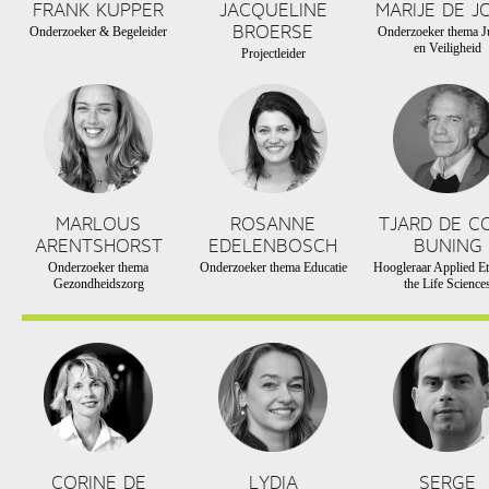
FRANK KUPPER
JACQUELINE
MARIJE DE J
BROERSE
Onderzoeker & Begeleider
Onderzoeker thema Ju
en Veiligheid
Projectleider
MARLOUS
ROSANNE
TJARD DE C
ARENTSHORST
EDELENBOSCH
BUNING
Onderzoeker thema
Onderzoeker thema Educatie
Hoogleraar Applied Et
Gezondheidszorg
the Life Science
CORINE DE
LYDIA
SERGE