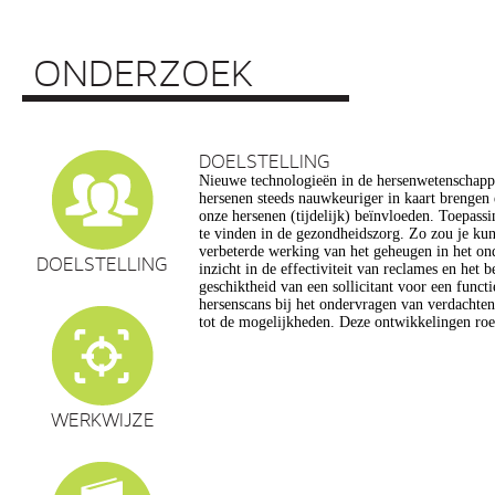
ONDERZOEK
DOELSTELLING
Nieuwe technologieën in de hersenwetenschap
vragen op, onder meer op het gebied van de e
hersenen steeds nauwkeuriger in kaart brengen
privacy, gelijkheid, stigmatisering), volksgezo
onze hersenen (tijdelijk) beïnvloeden. Toepassin
en veranderingen in ons normen en waarden s
te vinden in de gezondheidszorg. Zo zou je ku
commerciële toepassing van een aantal van de
verbeterde werking van het geheugen in het on
een extra reden voor zorg. Het doel van dit pro
DOELSTELLING
inzicht in de effectiviteit van reclames en het 
maatschappelijk verantwoorde ontwikkeling van te
geschiktheid van een sollicitant voor een funct
de hersenwetenschappen te realiseren, m
hersenscans bij het ondervragen van verdachte
tot de mogelijkheden. Deze ontwikkelingen roe
WERKWIJZE