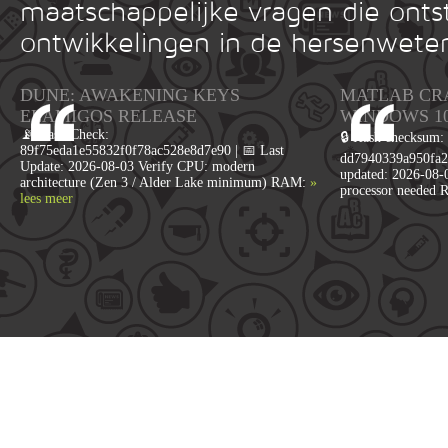
maatschappelijke vragen die onts
ontwikkelingen in de hersenwete
DUNE: AWAKENING KEYS
MATLAB CR
ELAMIGOS RELEASE
WINDOWS 1
📡 Hash Check:
🔒 Hash checksum:
89f75eda1e55832f0f78ac528e8d7e90 | 📅 Last
dd7940339a950fa2
Update: 2026-08-03 Verify CPU: modern
updated: 2026-08-
architecture (Zen 3 / Alder Lake minimum) RAM:
»
processor needed 
lees meer