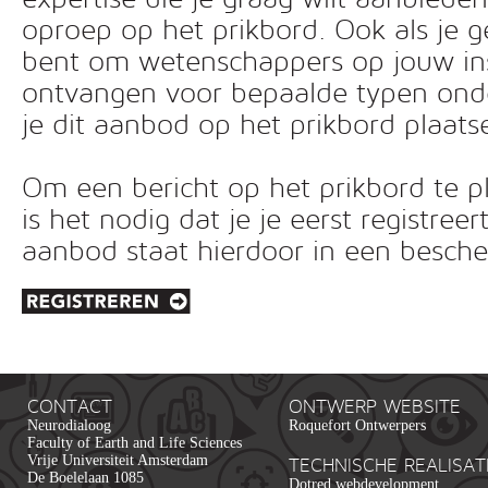
oproep op het prikbord. Ook als je g
bent om wetenschappers op jouw inst
ontvangen voor bepaalde typen ond
je dit aanbod op het prikbord plaats
Om een bericht op het prikbord te pl
is het nodig dat je je eerst registreer
aanbod staat hierdoor in een besc
CONTACT
ONTWERP WEBSITE
Neurodialoog
Roquefort Ontwerpers
Faculty of Earth and Life Sciences
Vrije Universiteit Amsterdam
TECHNISCHE REALISAT
De Boelelaan 1085
Dotred webdevelopment