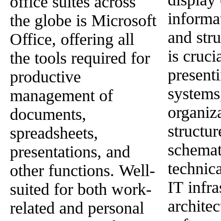
office suites across
informat
the globe is Microsoft
and stru
Office, offering all
is cruci
the tools required for
present
productive
systems
management of
organiz
documents,
structur
spreadsheets,
schemat
presentations, and
technic
other functions. Well-
IT infra
suited for both work-
architec
related and personal