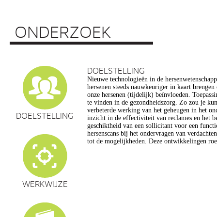
ONDERZOEK
DOELSTELLING
Nieuwe technologieën in de hersenwetenschap
vragen op, onder meer op het gebied van de e
hersenen steeds nauwkeuriger in kaart brengen
privacy, gelijkheid, stigmatisering), volksgezo
onze hersenen (tijdelijk) beïnvloeden. Toepassin
en veranderingen in ons normen en waarden s
te vinden in de gezondheidszorg. Zo zou je ku
commerciële toepassing van een aantal van de
verbeterde werking van het geheugen in het on
een extra reden voor zorg. Het doel van dit pro
DOELSTELLING
inzicht in de effectiviteit van reclames en het 
maatschappelijk verantwoorde ontwikkeling van te
geschiktheid van een sollicitant voor een funct
de hersenwetenschappen te realiseren, m
hersenscans bij het ondervragen van verdachte
tot de mogelijkheden. Deze ontwikkelingen roe
WERKWIJZE