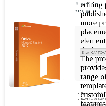
editing 
🧾 Hash-sum — 
publishe
2026-06-28
more pr
placeme
element
design 
The pr
provide
range o
templat
customi
Processor:
1 GHz, 
RAM:
4 GB to avoid l
features
Disk space:
64 GB f