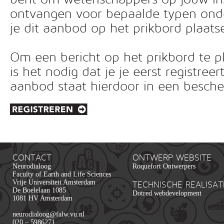
ontvangen voor bepaalde typen ond
je dit aanbod op het prikbord plaats
Om een bericht op het prikbord te pl
is het nodig dat je je eerst registreer
aanbod staat hierdoor in een besc
CONTACT
ONTWERP WEBSITE
Neurodialoog
Roquefort Ontwerpers
Faculty of Earth and Life Sciences
Vrije Universiteit Amsterdam
TECHNISCHE REALISAT
De Boelelaan 1085
Dotred webdevelopment
1081 HV Amsterdam
neurodialoog@falw.vu.nl
020 – 5986271