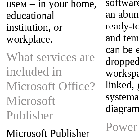
softwar
useм – in your home,
an abun
educational
ready-t
institution, or
and temp
workplace.
can be e
What services are
dropped
included in
worksp
Microsoft Office?
linked,
systema
Microsoft
diagram
Publisher
Power
Microsoft Publisher