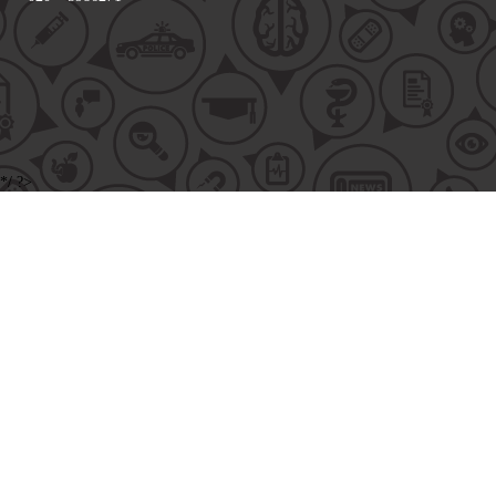
*/ ?>