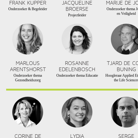
FRANK KUPPER
JACQUELINE
MARIJE DE J
BROERSE
Onderzoeker & Begeleider
Onderzoeker thema Ju
en Veiligheid
Projectleider
MARLOUS
ROSANNE
TJARD DE C
ARENTSHORST
EDELENBOSCH
BUNING
Onderzoeker thema
Onderzoeker thema Educatie
Hoogleraar Applied Et
Gezondheidszorg
the Life Science
CORINE DE
LYDIA
SERGE