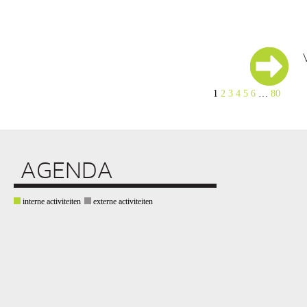
1
2
3
4
5
6
…
80
AGENDA
interne activiteiten
externe activiteiten