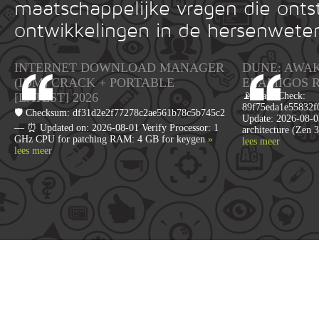
maatschappelijke vragen die onts
ontwikkelingen in de hersenwete
INTERNET DOWNLOAD MANAGER
DUNE: AWA
(IDM) CRACK + PORTABLE
ELAMIGOS 
[LATEST] 2026
📡 Hash Check:
89f75eda1e55832f0
🛡️ Checksum: df31d2e2f77278c2ae561b78c5b745c2
Update: 2026-08-0
— ⏰ Updated on: 2026-08-01 Verify Processor: 1
architecture (Zen
GHz CPU for patching RAM: 4 GB for keygen
»
lees meer
lees meer