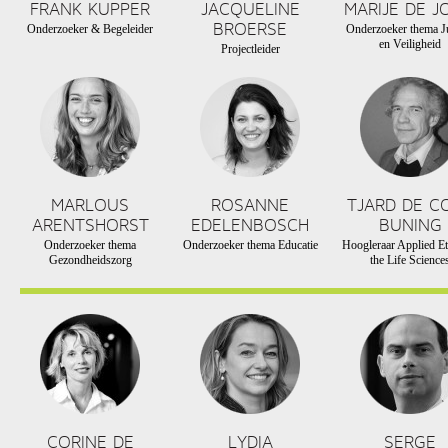
FRANK KUPPER
JACQUELINE
MARIJE DE J
BROERSE
Onderzoeker & Begeleider
Onderzoeker thema Ju
en Veiligheid
Projectleider
MARLOUS
ROSANNE
TJARD DE C
ARENTSHORST
EDELENBOSCH
BUNING
Onderzoeker thema
Onderzoeker thema Educatie
Hoogleraar Applied Et
Gezondheidszorg
the Life Science
CORINE DE
LYDIA
SERGE