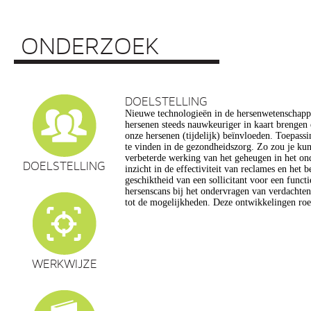
ONDERZOEK
DOELSTELLING
Nieuwe technologieën in de hersenwetenschap
vragen op, onder meer op het gebied van de e
hersenen steeds nauwkeuriger in kaart brengen
privacy, gelijkheid, stigmatisering), volksgezo
onze hersenen (tijdelijk) beïnvloeden. Toepassin
en veranderingen in ons normen en waarden s
te vinden in de gezondheidszorg. Zo zou je ku
commerciële toepassing van een aantal van de
verbeterde werking van het geheugen in het on
een extra reden voor zorg. Het doel van dit pro
DOELSTELLING
inzicht in de effectiviteit van reclames en het 
maatschappelijk verantwoorde ontwikkeling van te
geschiktheid van een sollicitant voor een funct
de hersenwetenschappen te realiseren, m
hersenscans bij het ondervragen van verdachte
tot de mogelijkheden. Deze ontwikkelingen roe
WERKWIJZE