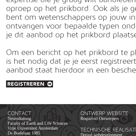
oproep op het prikbord. Ook als je g
bent om wetenschappers op jouw inst
ontvangen voor bepaalde typen ond
je dit aanbod op het prikbord plaats
Om een bericht op het prikbord te pl
is het nodig dat je je eerst registreer
aanbod staat hierdoor in een besc
CONTACT
ONTWERP WEBSITE
Neurodialoog
Roquefort Ontwerpers
Faculty of Earth and Life Sciences
Vrije Universiteit Amsterdam
TECHNISCHE REALISAT
De Boelelaan 1085
Dotred webdevelopment