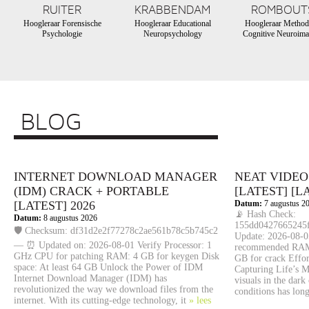
RUITER
KRABBENDAM
ROMBOUT
Hoogleraar Forensische
Hoogleraar Educational
Hoogleraar Method
Psychologie
Neuropsychology
Cognitive Neuroima
BLOG
INTERNET DOWNLOAD MANAGER
NEAT VIDEO
(IDM) CRACK + PORTABLE
[LATEST] [L
[LATEST] 2026
Datum:
7 augustus 2
📡 Hash Check:
Datum:
8 augustus 2026
155dd0427665245f
🛡️ Checksum: df31d2e2f77278c2ae561b78c5b745c2
Update: 2026-08-0
— ⏰ Updated on: 2026-08-01 Verify Processor: 1
recommended RAM: 
GHz CPU for patching RAM: 4 GB for keygen Disk
GB for crack Effor
space: At least 64 GB Unlock the Power of IDM
Capturing Life’s M
Internet Download Manager (IDM) has
visuals in the dark
revolutionized the way we download files from the
conditions has lon
internet. With its cutting-edge technology, it
» lees