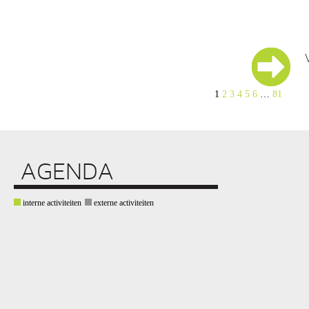
1
2
3
4
5
6
…
81
AGENDA
interne activiteiten
externe activiteiten