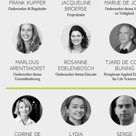
FRANK KUPPER
JACQUELINE
MARIJE DE J
BROERSE
Onderzoeker & Begeleider
Onderzoeker thema Ju
en Veiligheid
Projectleider
MARLOUS
ROSANNE
TJARD DE C
ARENTSHORST
EDELENBOSCH
BUNING
Onderzoeker thema
Onderzoeker thema Educatie
Hoogleraar Applied Et
Gezondheidszorg
the Life Science
CORINE DE
LYDIA
SERGE