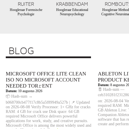
RUITER
KRABBENDAM
ROMBOUT
Hoogleraar Forensische
Hoogleraar Educational
Hoogleraar Method
Psychologie
Neuropsychology
Cognitive Neuroima
BLOG
MICROSOFT OFFICE LITE CLEAN
ABLETON LI
ISO NO MICROSOFT ACCOUNT
PRODUCT K
NEEDED TOR𝚛ENT
Datum:
8 augustus 2
🧾 Hash-sum —
Datum:
10 augustus 2026
ceb310281f231286
📦 Hash-sum →
on: 2026-08-04 Ver
b068700cb477f17c8b5a5f89949a527b | 📌 Updated
required RAM: Mi
on 2026-08-08 Verify Processor: 1+ GHz for cracks
GB Ableton Live: 
RAM: 4 GB for crack use Disk space: 64 GB
Companion Ableton
required Microsoft Office delivers powerful
software that has 
applications for work, study, and creative pursuits.
create and perform
Microsoft Office is among the most widely used and