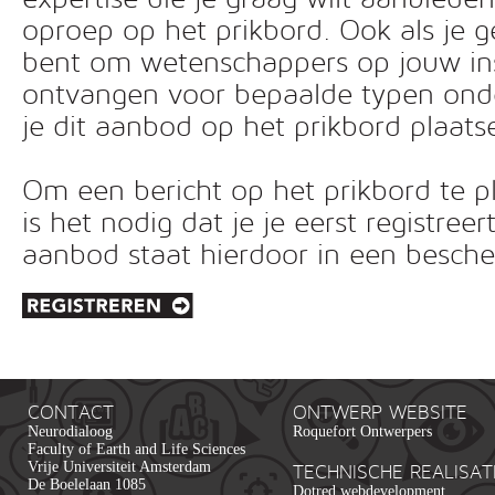
oproep op het prikbord. Ook als je g
bent om wetenschappers op jouw inst
ontvangen voor bepaalde typen ond
je dit aanbod op het prikbord plaats
Om een bericht op het prikbord te pl
is het nodig dat je je eerst registreer
aanbod staat hierdoor in een besc
CONTACT
ONTWERP WEBSITE
Neurodialoog
Roquefort Ontwerpers
Faculty of Earth and Life Sciences
Vrije Universiteit Amsterdam
TECHNISCHE REALISAT
De Boelelaan 1085
Dotred webdevelopment