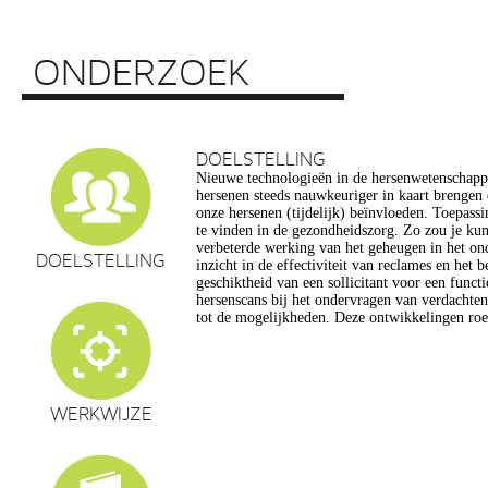
ONDERZOEK
DOELSTELLING
Nieuwe technologieën in de hersenwetenschap
vragen op, onder meer op het gebied van de e
hersenen steeds nauwkeuriger in kaart brengen
privacy, gelijkheid, stigmatisering), volksgezo
onze hersenen (tijdelijk) beïnvloeden. Toepassin
en veranderingen in ons normen en waarden s
te vinden in de gezondheidszorg. Zo zou je ku
commerciële toepassing van een aantal van de
verbeterde werking van het geheugen in het on
een extra reden voor zorg. Het doel van dit pro
DOELSTELLING
inzicht in de effectiviteit van reclames en het 
maatschappelijk verantwoorde ontwikkeling van te
geschiktheid van een sollicitant voor een funct
de hersenwetenschappen te realiseren, m
hersenscans bij het ondervragen van verdachte
tot de mogelijkheden. Deze ontwikkelingen roe
WERKWIJZE