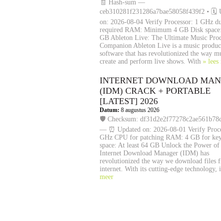
🧾 Hash-sum —
ceb310281f231286a7bae58058f439f2 • 🗓 
on: 2026-08-04 Verify Processor: 1 GHz du
required RAM: Minimum 4 GB Disk space:
GB Ableton Live: The Ultimate Music Pro
Companion Ableton Live is a music produc
software that has revolutionized the way m
create and perform live shows. With
» lees
INTERNET DOWNLOAD MA
(IDM) CRACK + PORTABLE
[LATEST] 2026
Datum:
8 augustus 2026
🛡️ Checksum: df31d2e2f77278c2ae561b78
— ⏰ Updated on: 2026-08-01 Verify Proce
GHz CPU for patching RAM: 4 GB for ke
space: At least 64 GB Unlock the Power o
Internet Download Manager (IDM) has
revolutionized the way we download files 
internet. With its cutting-edge technology, 
meer