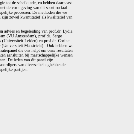
gie tot de scheikunde, en hebben daarnaast
met de vormgeving van dit soort sociaal
ppelijke processen. De methoden die we
 zijn zowel kwantitatief als kwalitatief van
en advies en begeleiding van prof.dr. Lydia
am (VU Amsterdam), prof.dr. Serge
(Universiteit Leiden) en prof.dr. Corine
r (Universiteit Maastricht). Ook hebben we
isatiepanel die ons helpt om onze resultaten
laten aansluiten bij maatschappelijke wensen
ten. De leden van dit panel zijn
woordigers van diverse belanghebbende
pelijke partijen.