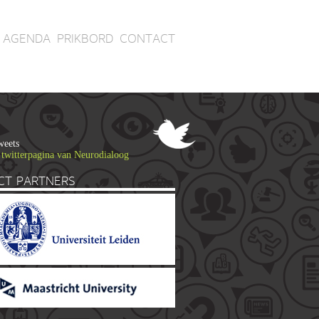
AGENDA
PRIKBORD
CONTACT
weets
 twitterpagina van Neurodialoog
CT PARTNERS