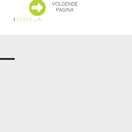
VOLGENDE
PAGINA
1
2
3
4
5
6
…
81