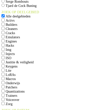
Serge Rombouts
Tjard de Cock Buning
ZOEK OP DEELGEBIED
Alle deelgebieden
Activs
Builders
Cleaners
Cracks
Emulators
Engines
Hacks
Img
Injects
ISO
Justitie & veiligheid
Keygens
Lite
LoRAs
Macros
Onderwijs
Patchers
Quantizations
Trainers
Voiceover
Zorg