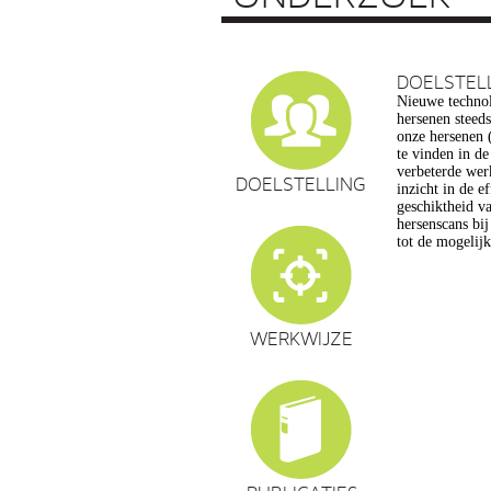
DOELSTEL
Nieuwe technol
vragen op, ond
hersenen steed
privacy, gelijk
onze hersenen (
en veranderin
te vinden in d
commerciële to
verbeterde wer
een extra reden
DOELSTELLING
inzicht in de e
maatschappelijk
geschiktheid va
de hersenwet
hersenscans bi
tot de mogelij
WERKWIJZE