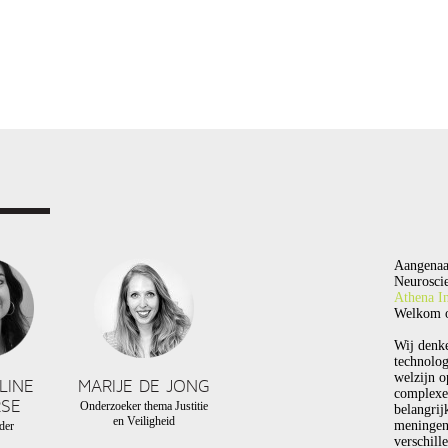
Aangenaa
Neuroscie
Athena In
Welkom o
Wij denk
technolog
welzijn o
LINE
MARIJE DE JONG
complexe
SE
Onderzoeker thema Justitie
belangrij
en Veiligheid
meningen
der
verschill