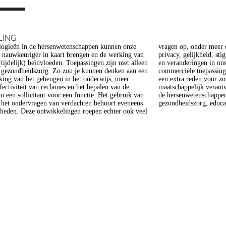
LING
ogieën in de hersenwetenschappen kunnen onze
er meer op het gebied van de ethiek (recht op
s nauwkeuriger in kaart brengen en de werking van
heid, stigmatisering), volksgezondheid (veiligheid)
tijdelijk) beïnvloeden. Toepassingen zijn niet alleen
gen in ons normen en waarden stelsel. De beoogde
e gezondheidszorg. Zo zou je kunnen denken aan een
epassing van een aantal van deze technologieën is
king van het geheugen in het onderwijs, meer
 voor zorg. Het doel van dit project is om een
ffectiviteit van reclames en het bepalen van de
 verantwoorde ontwikkeling van technologieën in
n een sollicitant voor een functie. Het gebruik van
enschappen te realiseren, met een focus op
j het ondervragen van verdachten behoort eveneens
gezondheidszorg, educat
kheden. Deze ontwikkelingen roepen echter ook veel