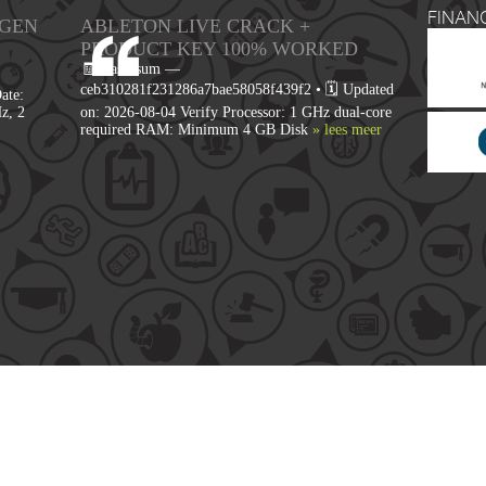
FINAN
YGEN
ABLETON LIVE CRACK +
PRODUCT KEY 100% WORKED
🧾 Hash-sum —
ceb310281f231286a7bae58058f439f2 • 🗓 Updated
ate:
z, 2
on: 2026-08-04 Verify Processor: 1 GHz dual-core
required RAM: Minimum 4 GB Disk
» lees meer