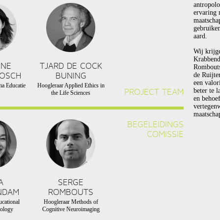
antropolo
ervaring 
maatscha
gebruiken
aard.
Wij krijg
Krabbend
NNE
TJARD DE COCK
Rombouts 
BOSCH
BUNING
de Ruijte
een valor
a Educatie
Hoogleraar Applied Ethics in
PROJECT TEAM
beter te 
the Life Sciences
en behoef
vertegen
maatschap
BEGELEIDINGS
COMISSIE
A
SERGE
NDAM
ROMBOUTS
cational
Hoogleraar Methods of
ology
Cognitive Neuroimaging