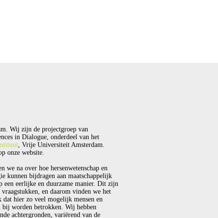
m. Wij zijn de projectgroep van
nces in Dialogue, onderdeel van het
stituut
, Vrije Universiteit Amsterdam.
p onze website.
en we na over hoe hersenwetenschap en
ie kunnen bijdragen aan maatschappelijk
p een eerlijke en duurzame manier. Dit zijn
 vraagstukken, en daarom vinden we het
k dat hier zo veel mogelijk mensen en
 bij worden betrokken. Wij hebben
ende achtergronden, variërend van de