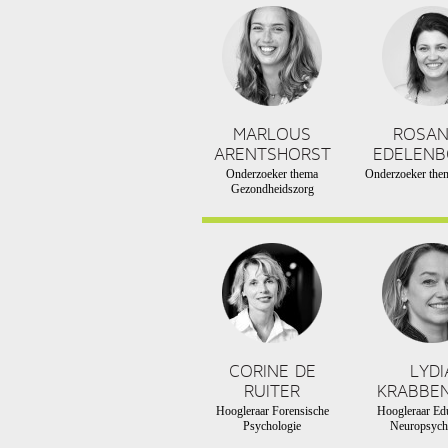
MARLOUS
ROSA
ARENTSHORST
EDELEN
Onderzoeker thema
Onderzoeker them
Gezondheidszorg
CORINE DE
LYDI
RUITER
KRABBE
Hoogleraar Forensische
Hoogleraar Edu
Psychologie
Neuropsych