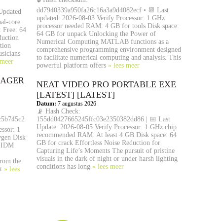
dd7940339a950fa26c16a3a9d4082ecf • 📆 Last
Updated
updated: 2026-08-03 Verify Processor: 1 GHz
al-core
processor needed RAM: 4 GB for tools Disk space:
 Free: 64
64 GB for unpack Unlocking the Power of
duction
Numerical Computing MATLAB functions as a
tion
comprehensive programming environment designed
usicians
to facilitate numerical computing and analysis. This
 meer
powerful platform offers
» lees meer
NAGER
NEAT VIDEO PRO PORTABLE EXE
[LATEST] [LATEST]
Datum:
7 augustus 2026
📡 Hash Check:
c5b745c2
155dd0427665245ffc03e2350382dd86 | 📅 Last
Update: 2026-08-05 Verify Processor: 1 GHz chip
ssor: 1
recommended RAM: At least 4 GB Disk space: 64
ygen Disk
GB for crack Effortless Noise Reduction for
f IDM
Capturing Life’s Moments The pursuit of pristine
visuals in the dark of night or under harsh lighting
from the
conditions has long
» lees meer
it
» lees