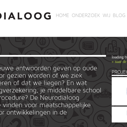
HOME
ONDERZOEK
WIJ
BLOG
loading t
» naar de
ieuwe antwoorden geven op oude
PROJE
r gezien worden of we ziek
ren of dat we liegen? En wat
rgverzekering, je middelbare school
ieprocedure? De Neurodialoog
 vinden voor maatschappelijke
or ontwikkelingen in de