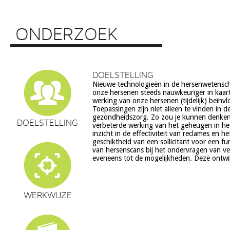
ONDERZOEK
DOELSTELLING
Nieuwe technologieën in de hersenwetens
echter ook veel vragen op, onder meer op he
onze hersenen steeds nauwkeuriger in kaar
ethiek (recht op privacy, gelijkheid, s
werking van onze hersenen (tijdelijk) beïnv
volksgezondheid (veiligheid) en veranderingen in on
Toepassingen zijn niet alleen te vinden in d
en waarden stelsel. De beoogde commerciële toepassing va
gezondheidszorg. Zo zou je kunnen denke
een aantal van deze technologieën is een extra 
DOELSTELLING
verbeterde werking van het geheugen in he
zorg. Het doel van dit project is om een
inzicht in de effectiviteit van reclames en h
verantwoorde ontwikkeling van techn
geschiktheid van een sollicitant voor een fu
hersenwetenschappen te realiseren, m
van hersenscans bij het ondervragen van v
eveneens tot de mogelijkheden. Deze ontwi
WERKWIJZE