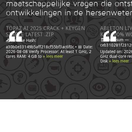
maatschappelijke vragen die onts
ontwikkelingen in de hersenwete
TOPAZ AI 2025 CRACK + KEYGEN
ABLETON LI
STABLE LATEST .ZIP
KEY 100% W
🧾 Hash-sum —
📤 Release Hash:
ceb310281f23128
a30b0e33149b5aff218cf55bf3ac6f0c • 📅 Date:
2026-08-08 Verify Processor: At least 1 GHz, 2
Updated on: 2026
cores RAM: 4 GB to
» lees meer
GHz dual-core r
Disk
» lees meer