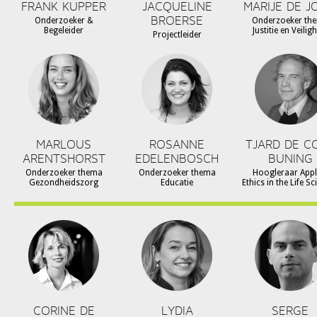
FRANK KUPPER
JACQUELINE
MARIJE DE J
BROERSE
Onderzoeker &
Onderzoeker th
Begeleider
Justitie en Veilig
Projectleider
MARLOUS
ROSANNE
TJARD DE C
ARENTSHORST
EDELENBOSCH
BUNING
Onderzoeker thema
Onderzoeker thema
Hoogleraar Appl
Gezondheidszorg
Educatie
Ethics in the Life S
CORINE DE
LYDIA
SERGE