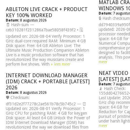
MATLAB CRA
WINDOWS 1
ABLETON LIVE CRACK + PRODUCT
Datum:
7 augustu
KEY 100% WORKED
🔒 Hash checksum
Datum:
8 augustus 2026
🧾 Hash-sum —
dd7940339a950fa
updated: 2026-08
ceb310281f231286a7bae58058f439f2 • 🗓
processor needed
Updated on: 2026-08-04 Verify Processor: 1
space: 64 GB for
GHz dual-core required RAM: Minimum 4 GB
Numerical Compu
Disk space: Free: 64 GB Ableton Live: The
comprehensive p
Ultimate Music Production Companion Ableton
designed to facil
Live is a music production software that has
analysis. This po
revolutionized the way musicians create and
meer
perform live shows. With
» lees meer
NEAT VIDEO
INTERNET DOWNLOAD MANAGER
[LATEST] [LA
(IDM) CRACK + PORTABLE [LATEST]
Datum:
7 augustu
2026
📡 Hash Check:
Datum:
8 augustus 2026
155dd042766524
🛡️ Checksum:
Last Update: 202
GHz chip recomm
df31d2e2f77278c2ae561b78c5b745c2 — ⏰
space: 64 GB for 
Updated on: 2026-08-01 Verify Processor: 1
Reduction for Ca
GHz CPU for patching RAM: 4 GB for keygen
pursuit of pristin
Disk space: At least 64 GB Unlock the Power of
under harsh light
IDM Internet Download Manager (IDM) has
meer
revolutionized the way we download files from