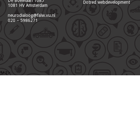
De Boelelaan 1085
Dotred webdevelopment
1081 HV Amsterdam
neurodialoog@falw.vu.nl
020 – 5986271
*/ ?>