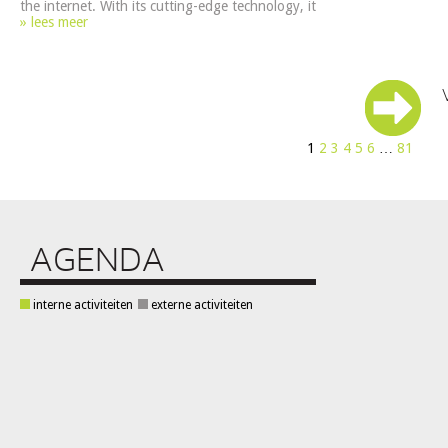
the internet. With its cutting-edge technology, it
» lees meer
1
2
3
4
5
6
…
81
AGENDA
interne activiteiten
externe activiteiten