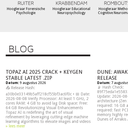
RUITER
KRABBENDAM
ROMBOUT
Hoogleraar Forensische
Hoogleraar Educational
Hoogleraar Metho
Psychologie
Neuropsychology
Cognitive Neuroim
BLOG
TOPAZ AI 2025 CRACK + KEYGEN
DUNE: AWAK
STABLE LATEST .ZIP
RELEASE
Datum:
9 augustus 2026
Datum:
7 augustu
📡 Hash Check:
📤 Release Hash:
89f75eda1e55832
a30b0e33149b5aff218cf55bf3ac6f0c • 📅 Date:
Update: 2026-08
2026-08-08 Verify Processor: At least 1 GHz, 2
architecture (Ze
cores RAM: 4 GB to avoid lag Disk space: Free:
required: 16 GB 
64 GB Revolutionizing Visual Enhancements
required: fast PC
Topaz AI is redefining the art of visual
memory highly r
refinement by leveraging cutting-edge machine
Dunes of Arrakis
learning algorithms to elevate images and videos
» lees meer