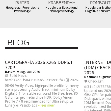
RUITER
KRABBENDAM
ROMBOUT
Hoogleraar Forensische
Hoogleraar Educational
Hoogleraar Metho
Psychologie
Neuropsychology
Cognitive Neuroim
BLOG
CARTOGRAFÍA 2026 X265 DDP5.1
INTERNET 
720P
(IDM) CRACK
Datum:
9 augustus 2026
2026
📘 Build Hash:
Datum:
8 augustu
bcef647c73f50431e9aac78e15ec19f4 • 🗓 2026-
🛡️ Checksum:
08-06 Verify Video: high-profile profile for heavy
df31d2e2f7727
scene processing Audio Track: minimum Dolby
Updated on: 2026
Digital 5.1 for stable surround File Size: free: 80
GHz CPU for pat
GB on target media drive HDR: Dolby Vision
Disk space: At le
Profile 7 / 8 recommended for Ultra setup La
IDM Internet Do
Luna y el Pasado Los
» lees meer
revolutionized th
the internet. With