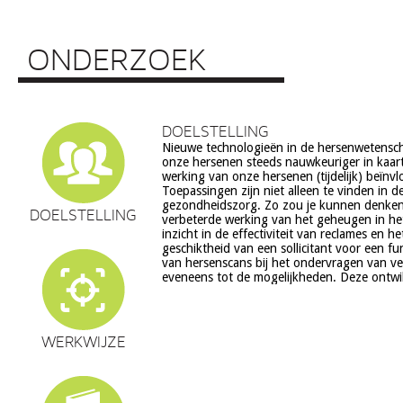
ONDERZOEK
DOELSTELLING
Nieuwe technologieën in de hersenwetens
echter ook veel vragen op, onder meer op he
onze hersenen steeds nauwkeuriger in kaar
ethiek (recht op privacy, gelijkheid, s
werking van onze hersenen (tijdelijk) beïnv
volksgezondheid (veiligheid) en veranderingen in on
Toepassingen zijn niet alleen te vinden in d
en waarden stelsel. De beoogde commerciële toepassing va
gezondheidszorg. Zo zou je kunnen denke
een aantal van deze technologieën is een extra 
DOELSTELLING
verbeterde werking van het geheugen in he
zorg. Het doel van dit project is om een
inzicht in de effectiviteit van reclames en h
verantwoorde ontwikkeling van techn
geschiktheid van een sollicitant voor een fu
hersenwetenschappen te realiseren, m
van hersenscans bij het ondervragen van v
eveneens tot de mogelijkheden. Deze ontwi
WERKWIJZE