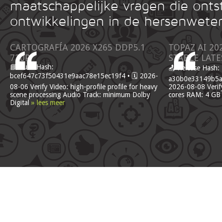
maatschappelijke vragen die onts
ontwikkelingen in de hersenwete
CARTOGRAFÍA 2026 X265 DDP5.1
TOPAZ AI 20
720P
STABLE LATE
📘 Build Hash:
📤 Release Hash:
bcef647c73f50431e9aac78e15ec19f4 • 🗓 2026-
a30b0e33149b5af
08-06 Verify Video: high-profile profile for heavy
2026-08-08 Verify
scene processing Audio Track: minimum Dolby
cores RAM: 4 GB
Digital
» lees meer