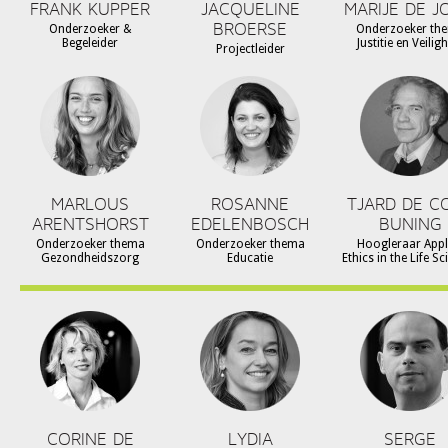
FRANK KUPPER
JACQUELINE
MARIJE DE J
BROERSE
Onderzoeker &
Onderzoeker th
Begeleider
Justitie en Veilig
Projectleider
MARLOUS
ROSANNE
TJARD DE C
ARENTSHORST
EDELENBOSCH
BUNING
Onderzoeker thema
Onderzoeker thema
Hoogleraar Appl
Gezondheidszorg
Educatie
Ethics in the Life S
CORINE DE
LYDIA
SERGE