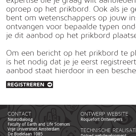
expertise die je graag wilt aanbiede
oproep op het prikbord. Ook als je g
bent om wetenschappers op jouw inst
ontvangen voor bepaalde typen ond
je dit aanbod op het prikbord plaats
Om een bericht op het prikbord te pl
is het nodig dat je je eerst registreer
aanbod staat hierdoor in een besc
CONTACT
ONTWERP WEBSITE
Neurodialoog
Roquefort Ontwerpers
Faculty of Earth and Life Sciences
Vrije Universiteit Amsterdam
TECHNISCHE REALISAT
De Boelelaan 1085
Dotred webdevelopment