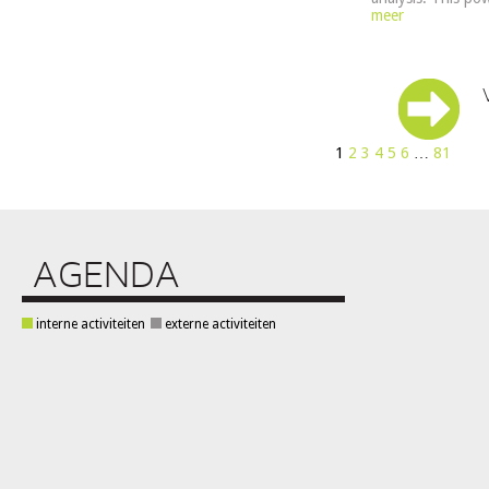
meer
1
2
3
4
5
6
…
81
AGENDA
interne activiteiten
externe activiteiten