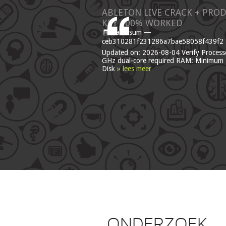
ABLETON LIVE CRACK + PRO
KEY 100% WORKED
🧾 Hash-sum —
ceb310281f231286a7bae58058f439f2 •
Updated on: 2026-08-04 Verify Process
GHz dual-core required RAM: Minimum
Disk
» lees meer
ONDERZOEK