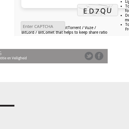
Li
To
fo
Do
mu
To
A plugin for uTorrent / BitTorrent / Vuze /
Fr
BitLord / BitComet that helps to keep share ratio
G
tie en Veiligheid