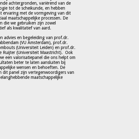
lende achtergronden, variërend van de
ogie tot de scheikunde, en hebben
t ervaring met de vormgeving van dit
ciaal maatschappelijke processen. De
 die we gebruiken zijn zowel
ief als kwalitatief van aard.
en advies en begeleiding van prof.dr.
abbendam (VU Amsterdam), prof.dr.
mbouts (Universiteit Leiden) en prof.dr.
e Ruijter (Universiteit Maastricht). Ook
e een valorisatiepanel die ons helpt om
ltaten beter te laten aansluiten bij
ppelijke wensen en behoeften. De
n dit panel zijn vertegenwoordigers van
belanghebbende maatschappelijke