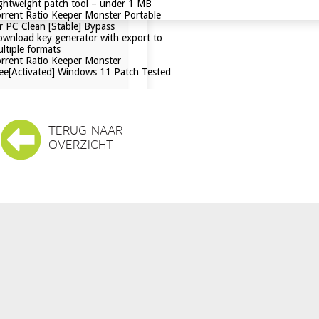
ghtweight patch tool – under 1 MB
rrent Ratio Keeper Monster Portable
r PC Clean [Stable] Bypass
wnload key generator with export to
ltiple formats
rrent Ratio Keeper Monster
ee[Activated] Windows 11 Patch Tested
TERUG NAAR
OVERZICHT