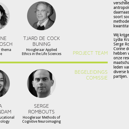
verschil
antropol
daarnaas
soort so
methoden
kwantitat
Wij krijg
NNE
TJARD DE COCK
Lydia Kr
BOSCH
BUNING
Serge Ro
Corine d
r thema
Hoogleraar Applied
PROJECT TEAM
hebben w
ie
Ethics in the Life Sciences
onze resu
maatscha
leden va
BEGELEIDINGS
diverse 
partijen.
COMISSIE
A
SERGE
NDAM
ROMBOUTS
ucational
Hoogleraar Methods of
hology
Cognitive Neuroimaging