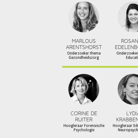
MARLOUS
ROSA
ARENTSHORST
EDELEN
Onderzoeker thema
Onderzoeke
Gezondheidszorg
Educat
CORINE DE
LYDI
RUITER
KRABBE
Hoogleraar Forensische
Hoogleraar Ed
Psychologie
Neuropsyc