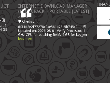
FINAN
DUCT
INTERNET DOWNLOAD MANAGER
(IDM) CRACK + PORTABLE [LATEST]
2026
 🗓
🛡️ Checksum:
or: 1
df31d2e2f77278c2ae561b78c5b745c2 — ⏰
 4 GB
Updated on: 2026-08-01 Verify Processor: 1
GHz CPU for patching RAM: 4 GB for keygen
»
lees meer