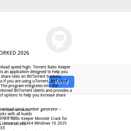
WORKED 2026
load speed high. Torrent Ratio Keeper
is an application designed to help you
 share ratio on BitTorrent trackers,
Verify
ss if you are using uTorrent, BitComet
 The program integrates into the
tioned BitTorrent clients and provides a
f options to help you increase share
wnload serial number generator –
:
1+ GHz for cracks
rks with all builds
 for keygen
rrent Ratio Keeper Monster Crack for
 Universal x86x64 Windows 10 2025
e:
64 GB for setup
REE