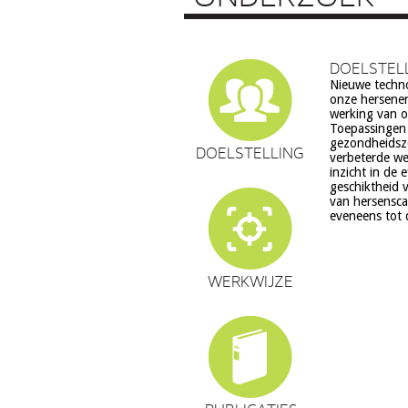
DOELSTEL
Nieuwe techn
echter ook ve
onze hersenen
ethiek (rech
werking van on
volksgezondheid 
Toepassingen z
en waarden stelsel
gezondheidsz
een aantal van 
DOELSTELLING
verbeterde we
zorg. Het do
inzicht in de 
verantwoord
geschiktheid v
hersenweten
van hersensca
eveneens tot 
WERKWIJZE