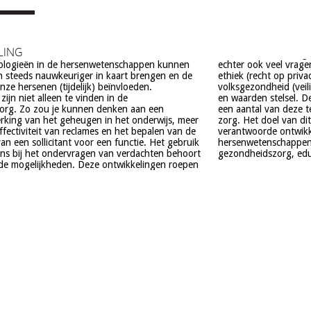
LING
ologieën in de hersenwetenschappen kunnen
el vragen op, onder meer op het gebied van de
 steeds nauwkeuriger in kaart brengen en de
t op privacy, gelijkheid, stigmatisering),
ze hersenen (tijdelijk) beïnvloeden.
(veiligheid) en veranderingen in ons normen
ijn niet alleen te vinden in de
. De beoogde commerciële toepassing van
org. Zo zou je kunnen denken aan een
deze technologieën is een extra reden voor
rking van het geheugen in het onderwijs, meer
el van dit project is om een maatschappelijk
effectiviteit van reclames en het bepalen van de
e ontwikkeling van technologieën in de
an een sollicitant voor een functie. Het gebruik
schappen te realiseren, met een focus op
ns bij het ondervragen van verdachten behoort
gezondheidszorg, educa
de mogelijkheden. Deze ontwikkelingen roepen