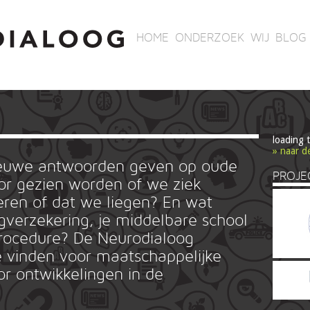
HOME
ONDERZOEK
WIJ
BLOG
loading 
» naar d
ieuwe antwoorden geven op oude
PROJE
r gezien worden of we ziek
ren of dat we liegen? En wat
rgverzekering, je middelbare school
ieprocedure? De Neurodialoog
 vinden voor maatschappelijke
or ontwikkelingen in de