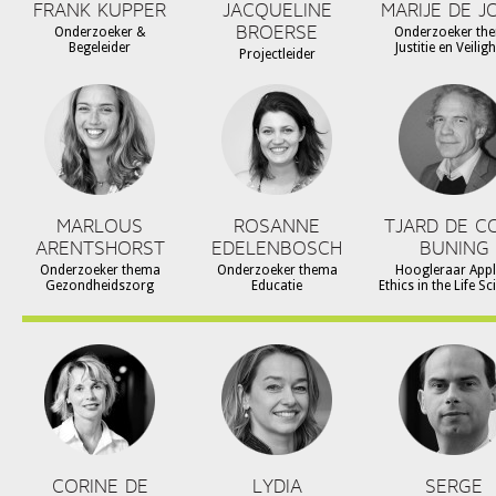
FRANK KUPPER
JACQUELINE
MARIJE DE J
BROERSE
Onderzoeker &
Onderzoeker th
Begeleider
Justitie en Veilig
Projectleider
MARLOUS
ROSANNE
TJARD DE C
ARENTSHORST
EDELENBOSCH
BUNING
Onderzoeker thema
Onderzoeker thema
Hoogleraar Appl
Gezondheidszorg
Educatie
Ethics in the Life S
CORINE DE
LYDIA
SERGE