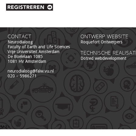
CONTACT
ONTWERP WEBSITE
Neurodialoog
Roquefort Ontwerpers
Faculty of Earth and Life Sciences
Vrije Universiteit Amsterdam
TECHNISCHE REALISAT
De Boelelaan 1085
Dotred webdevelopment
1081 HV Amsterdam
neurodialoog@falw.vu.nl
020 – 5986271
*/ ?>