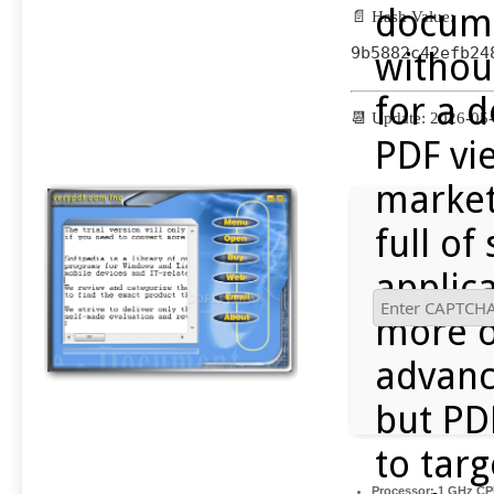
docum
📄 Hash Value:
9b5882c42efb24
withou
for a 
📆 Update: 2026-05
PDF vi
market
full of
applic
more o
advanc
but PD
to tar
Processor:
1 GHz CPU