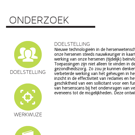
ONDERZOEK
DOELSTELLING
Nieuwe technologieën in de hersenwetens
echter ook veel vragen op, onder meer op he
onze hersenen steeds nauwkeuriger in kaar
ethiek (recht op privacy, gelijkheid, s
werking van onze hersenen (tijdelijk) beïnv
volksgezondheid (veiligheid) en veranderingen in on
Toepassingen zijn niet alleen te vinden in d
en waarden stelsel. De beoogde commerciële toepassing va
gezondheidszorg. Zo zou je kunnen denke
een aantal van deze technologieën is een extra 
DOELSTELLING
verbeterde werking van het geheugen in he
zorg. Het doel van dit project is om een
inzicht in de effectiviteit van reclames en h
verantwoorde ontwikkeling van techn
geschiktheid van een sollicitant voor een fu
hersenwetenschappen te realiseren, m
van hersenscans bij het ondervragen van v
eveneens tot de mogelijkheden. Deze ontwi
WERKWIJZE