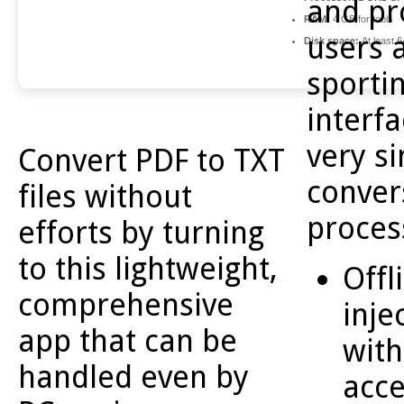
and pr
RAM:
4 GB for tools
users a
Disk space:
At least 
sporti
interf
very s
Convert PDF to TXT
conver
files without
proces
efforts by turning
to this lightweight,
Offl
comprehensive
inje
app that can be
with
handled even by
acce